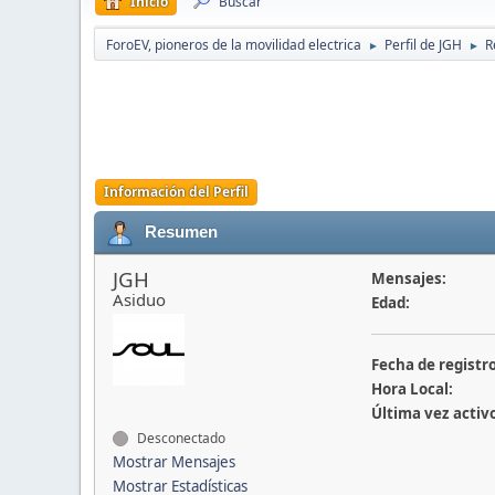
Inicio
Buscar
ForoEV, pioneros de la movilidad electrica
Perfil de JGH
R
►
►
Información del Perfil
Resumen
JGH
Mensajes:
Asiduo
Edad:
Fecha de registro
Hora Local:
Última vez activ
Desconectado
Mostrar Mensajes
Mostrar Estadísticas