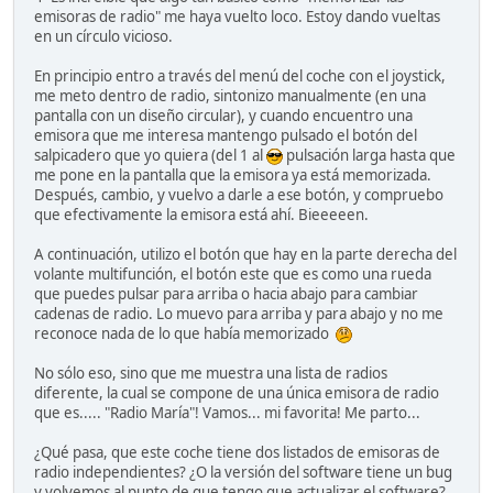
emisoras de radio" me haya vuelto loco. Estoy dando vueltas
en un círculo vicioso.
En principio entro a través del menú del coche con el joystick,
me meto dentro de radio, sintonizo manualmente (en una
pantalla con un diseño circular), y cuando encuentro una
emisora que me interesa mantengo pulsado el botón del
salpicadero que yo quiera (del 1 al
pulsación larga hasta que
me pone en la pantalla que la emisora ya está memorizada.
Después, cambio, y vuelvo a darle a ese botón, y compruebo
que efectivamente la emisora está ahí. Bieeeeen.
A continuación, utilizo el botón que hay en la parte derecha del
volante multifunción, el botón este que es como una rueda
que puedes pulsar para arriba o hacia abajo para cambiar
cadenas de radio. Lo muevo para arriba y para abajo y no me
reconoce nada de lo que había memorizado
No sólo eso, sino que me muestra una lista de radios
diferente, la cual se compone de una única emisora de radio
que es..... "Radio María"! Vamos... mi favorita! Me parto...
¿Qué pasa, que este coche tiene dos listados de emisoras de
radio independientes? ¿O la versión del software tiene un bug
y volvemos al punto de que tengo que actualizar el software?