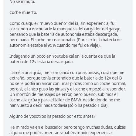
No se inmuta.
Coche muerto.
Como cualquier "nuevo dueño" del i3, sin experiencia, fui
corriendo a enchufarle la manguera del cargador del garaje,
pensando que la batería de autonomía estaba descargada,
pero nada. El coche no reaccionaba. (Por cierto, la batería de
autonomía estaba al 95% cuando me fui de viaje).
Indagando un poco en Youtube caí en la cuenta de que la
batería de 12v estaría descargada.
Llamé a una grúa, me lo arrancó con unas pinzas, cosa que me
extrañó, porque tenía entendido que la batería de 12v del i3
no se le podía arrancar con unas pinzas como un coche normal,
pero sí, el chico puso las pinzas y el coche empezó a responder.
Un montón de mensajes de error, pero bueno, subimos el
coche a la grúa y para el taller de BMW, desde donde no me
han vuelto a decir nada todavía (sólo ha pasado 1 día).
Alguno de vosotros ha pasado por esto antes?
He mirado ya en el buscador pero tengo muchas dudas, quizás
alguno me podéis orientar si habéis tenido experiencias