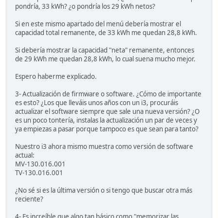
pondría, 33 kWh? ¿o pondría los 29 kWh netos?
Si en este mismo apartado del menú debería mostrar el
capacidad total remanente, de 33 kWh me quedan 28,8 kWh.
Si debería mostrar la capacidad "neta" remanente, entonces
de 29 kWh me quedan 28,8 kWh, lo cual suena mucho mejor.
Espero haberme explicado.
3- Actualización de firmware o software. ¿Cómo de importante
es esto? ¿Los que lleváis unos años con un i3, procuráis
actualizar el software siempre que sale una nueva versión? ¿O
es un poco tontería, instalas la actualización un par de veces y
ya empiezas a pasar porque tampoco es que sean para tanto?
Nuestro i3 ahora mismo muestra como versión de software
actual:
MV-130.016.001
TV-130.016.001
¿No sé si es la última versión o si tengo que buscar otra más
reciente?
4- Es increíble que algo tan básico como "memorizar las