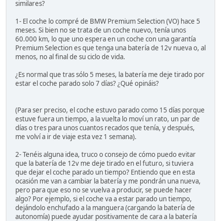
similares?
1- El coche lo compré de BMW Premium Selection (VO) hace 5
meses. Si bien no se trata de un coche nuevo, tenía unos
60.000 km, lo que uno espera en un coche con una garantía
Premium Selection es que tenga una batería de 12v nueva o, al
menos, no al final de su ciclo de vida.
¿Es normal que tras sólo 5 meses, la batería me deje tirado por
estar el coche parado solo 7 días? ¿Qué opináis?
(Para ser preciso, el coche estuvo parado como 15 días porque
estuve fuera un tiempo, a la vuelta lo moví un rato, un par de
días o tres para unos cuantos recados que tenía, y después,
me volví a ir de viaje esta vez 1 semana).
2- Tenéis alguna idea, truco o consejo de cómo puedo evitar
que la batería de 12v me deje tirado en el futuro, si tuviera
que dejar el coche parado un tiempo? Entiendo que en esta
ocasión me van a cambiar la batería y me pondrán una nueva,
pero para que eso no se vuelva a producir, se puede hacer
algo? Por ejemplo, si el coche va a estar parado un tiempo,
dejándolo enchufado a la manguera (cargando la batería de
autonomía) puede ayudar positivamente de cara a la batería