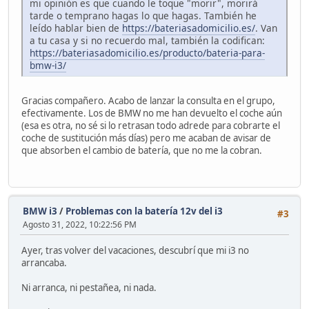
mi opinión es que cuando le toque "morir", morirá
tarde o temprano hagas lo que hagas. También he
leído hablar bien de
https://bateriasadomicilio.es/
. Van
a tu casa y si no recuerdo mal, también la codifican:
https://bateriasadomicilio.es/producto/bateria-para-
bmw-i3/
Gracias compañero. Acabo de lanzar la consulta en el grupo,
efectivamente. Los de BMW no me han devuelto el coche aún
(esa es otra, no sé si lo retrasan todo adrede para cobrarte el
coche de sustitución más días) pero me acaban de avisar de
que absorben el cambio de batería, que no me la cobran.
BMW i3
/
Problemas con la batería 12v del i3
#3
Agosto 31, 2022, 10:22:56 PM
Ayer, tras volver del vacaciones, descubrí que mi i3 no
arrancaba.
Ni arranca, ni pestañea, ni nada.