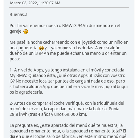
Marzo 08, 2022, 11:20:07 AM
Buenas..!
Por fin ya tenemos nuestro BMW i3 94Ah durmiendo en el
garaje
Me pasé la noche cacharreando con el joystick como un niño en
una juguetería
y... ya empiezan las dudas. A ver si algún
dueño de un i3 94Ah me puede echar una mano u orientar un
poco:
1- A nivel de Apps, ya tengo instalada en el móvil y conectada
My BMW. Quitando ésta, ¿qué otras Apps utilizáis con vuestro
i3? No necesito localizar puntos de carga ni nada de eso, pero
si hubiera alguna App que permitiera sacarle más jugo al bugui
os lo agradecería.
2- Antes de comprar el coche verifiqué, con la triquiñuela del
menú de servicio, la capacidad máxima de la batería. Ponía
28,8 kWh (tras 4 años y unos 69.000 km).
La pregunta es, ¿este apartado del menú qué te muestra, la
capacidad remanente neta, o la capacidad remanente total? El
día en que el coche salió de fábrica, ¿en este mismo menú qué