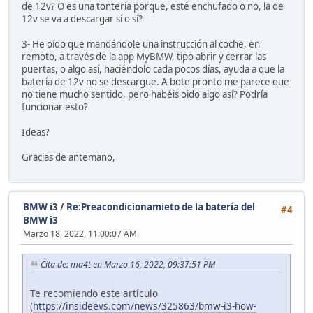
de 12v? O es una tontería porque, esté enchufado o no, la de
12v se va a descargar sí o sí?
3- He oído que mandándole una instrucción al coche, en
remoto, a través de la app MyBMW, tipo abrir y cerrar las
puertas, o algo así, haciéndolo cada pocos días, ayuda a que la
batería de 12v no se descargue. A bote pronto me parece que
no tiene mucho sentido, pero habéis oido algo así? Podría
funcionar esto?
Ideas?
Gracias de antemano,
BMW i3
/
Re:Preacondicionamieto de la batería del
#4
BMW i3
Marzo 18, 2022, 11:00:07 AM
Cita de: ma4t en Marzo 16, 2022, 09:37:51 PM
Te recomiendo este artículo
(
https://insideevs.com/news/325863/bmw-i3-how-