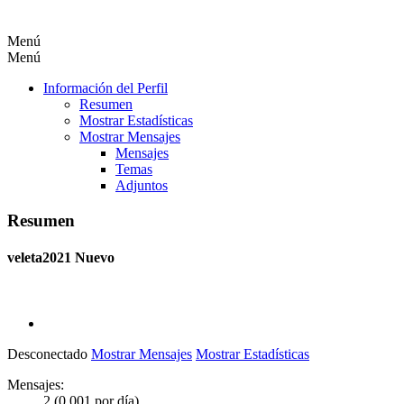
Menú
Menú
Información del Perfil
Resumen
Mostrar Estadísticas
Mostrar Mensajes
Mensajes
Temas
Adjuntos
Resumen
veleta2021
Nuevo
Desconectado
Mostrar Mensajes
Mostrar Estadísticas
Mensajes:
2 (0.001 por día)