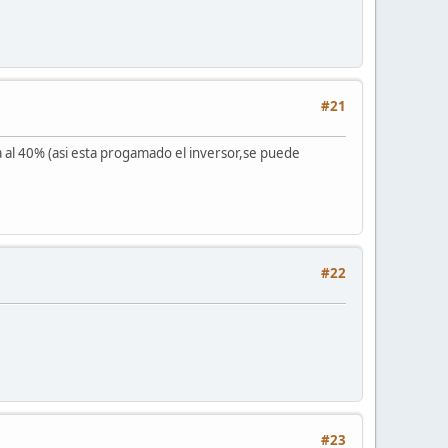
#21
a al 40% (asi esta progamado el inversor,se puede
#22
#23