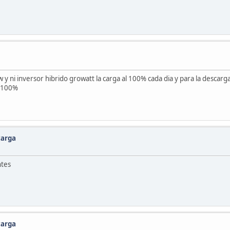
y ni inversor hibrido growatt la carga al 100% cada dia y para la descarg
l 100%
carga
ntes
carga