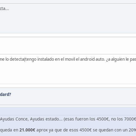
ta...
e lo detecta(tengo instalado en el movil el android auto. ¿a alguien le pa
ndard?
Ayudas Conce, Ayudas estado... (esas fueron los 4500€, no los 7000
e queda en
21.000€
aprox ya que de esos 4500€ se quedan con un 20% 