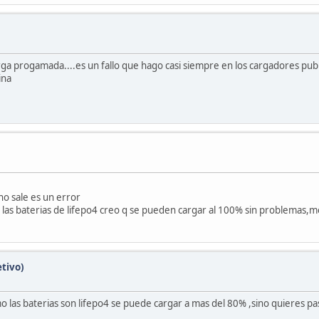
rga progamada....es un fallo que hago casi siempre en los cargadores pu
ina
ino sale es un error
r las baterias de lifepo4 creo q se pueden cargar al 100% sin problemas,m
etivo)
o las baterias son lifepo4 se puede cargar a mas del 80% ,sino quieres pa