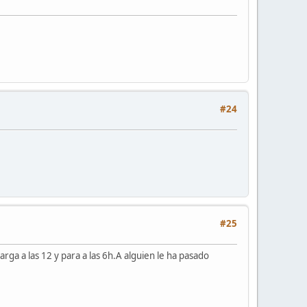
#24
#25
rga a las 12 y para a las 6h.A alguien le ha pasado