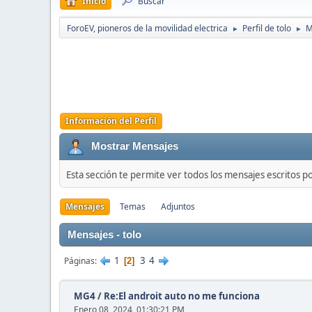
Inicio
Buscar
ForoEV, pioneros de la movilidad electrica
Perfil de tolo
M
►
►
Información del Perfil
Mostrar Mensajes
Esta sección te permite ver todos los mensajes escritos p
Mensajes
Temas
Adjuntos
Mensajes - tolo
1
3
4
Páginas
2
MG4
/
Re:El androit auto no me funciona
Enero 08, 2024, 01:30:21 PM