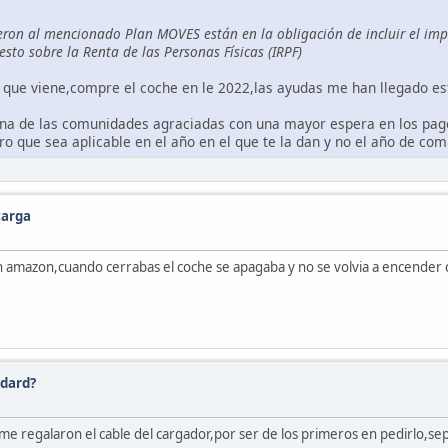
ron al mencionado Plan MOVES están en la obligación de incluir el im
uesto sobre la Renta de las Personas Físicas (IRPF)
o que viene,compre el coche en le 2022,las ayudas me han llegado es
na de las comunidades agraciadas con una mayor espera en los pago
ro que sea aplicable en el año en el que te la dan y no el año de co
carga
 amazon,cuando cerrabas el coche se apagaba y no se volvia a encender c
ndard?
me regalaron el cable del cargador,por ser de los primeros en pedirlo,s