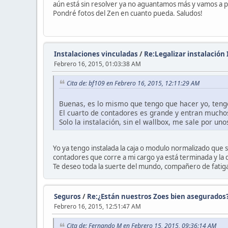
aún está sin resolver ya no aguantamos más y vamos a 
Pondré fotos del Zen en cuanto pueda. Saludos!
Instalaciones vinculadas
/
Re:Legalizar instalación 
Febrero 16, 2015, 01:03:38 AM
Cita de: bf109 en Febrero 16, 2015, 12:11:29 AM
Buenas, es lo mismo que tengo que hacer yo, tengo 
El cuarto de contadores es grande y entran mucho
Solo la instalación, sin el wallbox, me sale por u
Yo ya tengo instalada la caja o modulo normalizado que s
contadores que corre a mi cargo ya está terminada y la 
Te deseo toda la suerte del mundo, compañero de fatigas
Seguros
/
Re:¿Están nuestros Zoes bien asegurados
Febrero 16, 2015, 12:51:47 AM
Cita de: Fernando M en Febrero 15, 2015, 09:36:14 AM