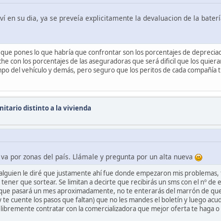
ví en su dia, ya se preveía explicitamente la devaluacion de la baterí
 que pones lo que habría que confrontar son los porcentajes de depreciac
che con los porcentajes de las aseguradoras que será dificil que los quier
empo del vehículo y demás, pero seguro que los peritos de cada compañía t
itario distinto a la vivienda
s va por zonas del país. Llámale y pregunta por un alta nueva
 a alguien le diré que justamente ahí fue donde empezaron mis problemas, 
tener que sortear. Se limitan a decirte que recibirás un sms con el nº de
s, que pasará un mes aproximadamente, no te enterarás del marrón de que 
 te cuente los pasos que faltan) que no les mandes el boletín y luego acuda
libremente contratar con la comercializadora que mejor oferta te haga o 