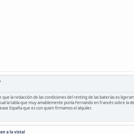
?
ue la redacción de las condiciones del renting de las baterías es ligerame
lo cual la tabla que muy amablemente ponía Fernando en francés sobre la d
lease España que es con quien firmamos el alquiler.
en a la vista!