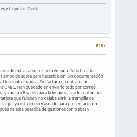
s y tropelías. Ojalá!
#197
ema de extras al ser distinta versión. Todo ha sido
do tiempo de sobra para hacerlo bien. Sin documentación
 Una llanta rozada... Sin factura ni contrato, ni
a la OMIC. Han quedado en enviarlo todo por correo
 y vuelta a Boadilla para la limpieza, con lo cual no nos
rjeta que fallaba y no dejaba abrir la trampilla de
ahora que ya está limpio y aseado para presentaros en
pués de esta pesadilla de gestiones con trabas y