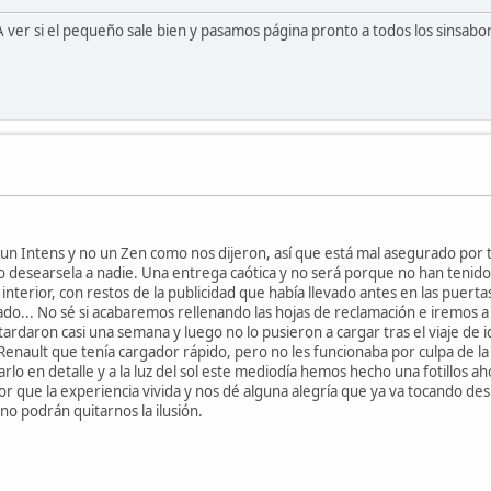
 A ver si el pequeño sale bien y pasamos página pronto a todos los sinsabore
 un Intens y no un Zen como nos dijeron, así que está mal asegurado por t
no desearsela a nadie. Una entrega caótica y no será porque no han teni
interior, con restos de la publicidad que había llevado antes en las puertas.
do... No sé si acabaremos rellenando las hojas de reclamación e iremos 
tardaron casi una semana y luego no lo pusieron a cargar tras el viaje de ida
ault que tenía cargador rápido, pero no les funcionaba por culpa de la ta
arlo en detalle y a la luz del sol este mediodía hemos hecho una fotillos 
r que la experiencia vivida y nos dé alguna alegría que ya va tocando des
o podrán quitarnos la ilusión.