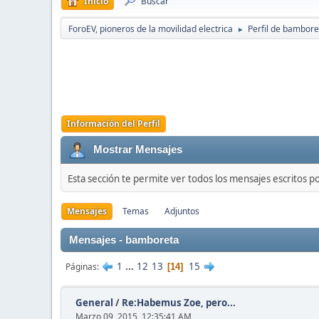
Inicio
Buscar
ForoEV, pioneros de la movilidad electrica
Perfil de bambore
►
Información del Perfil
Mostrar Mensajes
Esta sección te permite ver todos los mensajes escritos p
Mensajes
Temas
Adjuntos
Mensajes - bamboreta
1
...
12
13
15
Páginas
14
General
/
Re:Habemus Zoe, pero...
Marzo 09, 2015, 12:35:41 AM