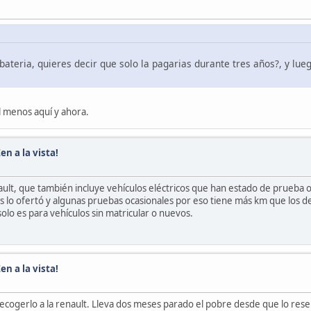
bateria, quieres decir que solo la pagarias durante tres años?, y lu
l menos aquí y ahora.
en a la vista!
ault, que también incluye vehículos eléctricos que han estado de prueba
s lo ofertó y algunas pruebas ocasionales por eso tiene más km que los d
solo es para vehículos sin matricular o nuevos.
en a la vista!
recogerlo a la renault. Lleva dos meses parado el pobre desde que lo rese