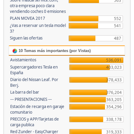
Sobre mascarservice.com,
563
otra empresa poco clara
vendiendo coches 0 emisiones
PLAN MOVEA 2017
552
¿Vas a reservar un tesla model
541
3?
Siguen las ofertas
487
10 Temas más importantes (por Vistas)
Avistamientos
536,091
Supercargadores Tesla en
403,023
España
Diario del Nissan Leaf. Por
378,433
Berj.
La barra del bar
376,204
--- PRESENTACIONES ---
363,205
Estación de recarga en garaje
354,296
comunitario
PRECIOS y APP/Tarjetas de
338,178
carga publica
Red Zunder - EasyCharger
319,333