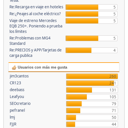
Tesla.
Re:Recarga en viaje en hoteles
5
Re:¿Peajes al coche eléctrico?
5
Viaje de estreno Mercedes
5
EQB 250+. Poniendo a prueba
los límites
Re:Problemas con MG4
5
Standard
Re:PRECIOS y APP/Tarjetas de
4
carga publica
Usuarios con más me gusta
jim3cantos
260
CR123
241
deebass
131
Leafyou
105
SEOcretario
79
pefranel
71
lmj
50
FJJR
44