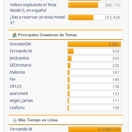
Videos explicando el Tesla
300,172
Model S, en español
¿Vas a reservar un tesla model
253,428
3?
Principales Creadores de Temas
GonzaloGM
5,061
Fernando M
559
jim3cantos
356
SEOcretario
236
malonso
167
Fer
146
CR123
138
acarvmed
133
angel_camas
111
Leafyou
106
Más Tiempo en Línea
Fernando M
212d6h12m