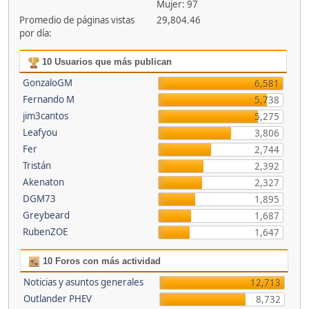
Mujer: 97
Promedio de páginas vistas
29,804.46
por día:
10 Usuarios que más publican
GonzaloGM
6,581
Fernando M
5,738
jim3cantos
5,275
Leafyou
3,806
Fer
2,744
Tristán
2,392
Akenaton
2,327
DGM73
1,895
Greybeard
1,687
RubenZOE
1,647
10 Foros con más actividad
Noticias y asuntos generales
12,713
Outlander PHEV
8,732