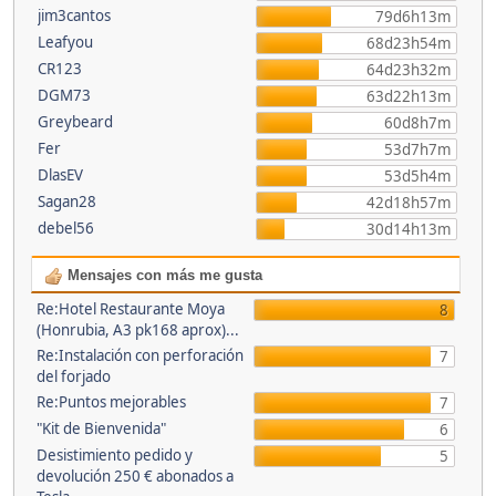
jim3cantos
79d6h13m
Leafyou
68d23h54m
CR123
64d23h32m
DGM73
63d22h13m
Greybeard
60d8h7m
Fer
53d7h7m
DlasEV
53d5h4m
Sagan28
42d18h57m
debel56
30d14h13m
Mensajes con más me gusta
Re:Hotel Restaurante Moya
8
(Honrubia, A3 pk168 aprox)...
Re:Instalación con perforación
7
del forjado
Re:Puntos mejorables
7
"Kit de Bienvenida"
6
Desistimiento pedido y
5
devolución 250 € abonados a