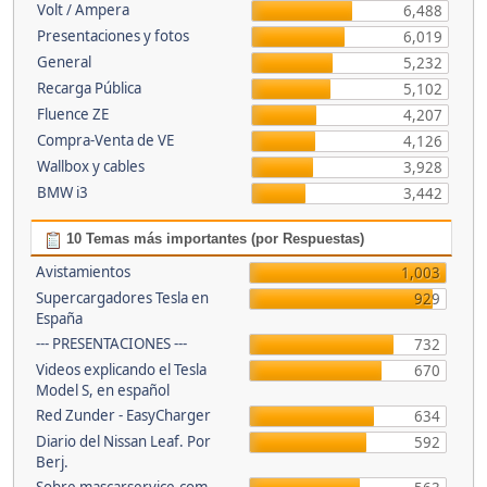
Volt / Ampera
6,488
Presentaciones y fotos
6,019
General
5,232
Recarga Pública
5,102
Fluence ZE
4,207
Compra-Venta de VE
4,126
Wallbox y cables
3,928
BMW i3
3,442
10 Temas más importantes (por Respuestas)
Avistamientos
1,003
Supercargadores Tesla en
929
España
--- PRESENTACIONES ---
732
Videos explicando el Tesla
670
Model S, en español
Red Zunder - EasyCharger
634
Diario del Nissan Leaf. Por
592
Berj.