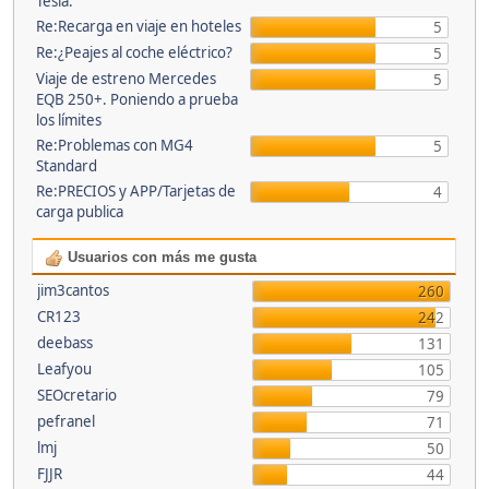
Tesla.
Re:Recarga en viaje en hoteles
5
Re:¿Peajes al coche eléctrico?
5
Viaje de estreno Mercedes
5
EQB 250+. Poniendo a prueba
los límites
Re:Problemas con MG4
5
Standard
Re:PRECIOS y APP/Tarjetas de
4
carga publica
Usuarios con más me gusta
jim3cantos
260
CR123
242
deebass
131
Leafyou
105
SEOcretario
79
pefranel
71
lmj
50
FJJR
44