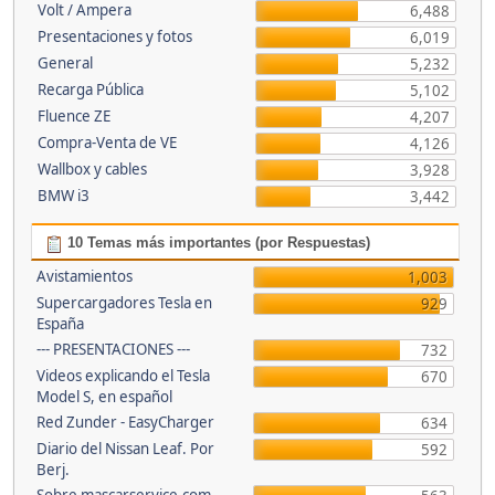
Volt / Ampera
6,488
Presentaciones y fotos
6,019
General
5,232
Recarga Pública
5,102
Fluence ZE
4,207
Compra-Venta de VE
4,126
Wallbox y cables
3,928
BMW i3
3,442
10 Temas más importantes (por Respuestas)
Avistamientos
1,003
Supercargadores Tesla en
929
España
--- PRESENTACIONES ---
732
Videos explicando el Tesla
670
Model S, en español
Red Zunder - EasyCharger
634
Diario del Nissan Leaf. Por
592
Berj.