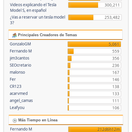
Videos explicando el Tesla
300,211
Model S, en español
¿Vas a reservar un tesla model
253,482
3?
Principales Creadores de Temas
GonzaloGM
5,061
Fernando M
559
jim3cantos
356
SEOcretario
236
malonso
167
Fer
146
CR123
138
acarvmed
133
angel_camas
111
Leafyou
106
Más Tiempo en Línea
Fernando M
212d6h12m