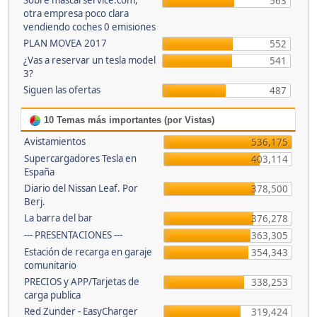
Sobre mascarservice.com,
563
otra empresa poco clara
vendiendo coches 0 emisiones
PLAN MOVEA 2017
552
¿Vas a reservar un tesla model
541
3?
Siguen las ofertas
487
10 Temas más importantes (por Vistas)
Avistamientos
536,175
Supercargadores Tesla en
403,114
España
Diario del Nissan Leaf. Por
378,500
Berj.
La barra del bar
376,278
--- PRESENTACIONES ---
363,305
Estación de recarga en garaje
354,343
comunitario
PRECIOS y APP/Tarjetas de
338,253
carga publica
Red Zunder - EasyCharger
319,424