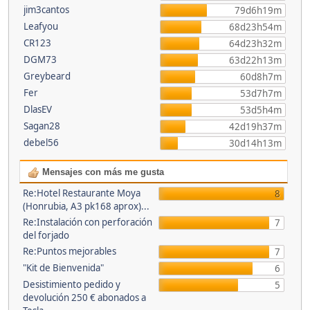
jim3cantos
79d6h19m
Leafyou
68d23h54m
CR123
64d23h32m
DGM73
63d22h13m
Greybeard
60d8h7m
Fer
53d7h7m
DlasEV
53d5h4m
Sagan28
42d19h37m
debel56
30d14h13m
Mensajes con más me gusta
Re:Hotel Restaurante Moya
8
(Honrubia, A3 pk168 aprox)...
Re:Instalación con perforación
7
del forjado
Re:Puntos mejorables
7
"Kit de Bienvenida"
6
Desistimiento pedido y
5
devolución 250 € abonados a