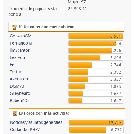
Mujer: 97
Promedio de páginas vistas
29,808.41
por día:
10 Usuarios que más publican
GonzaloGM
6,581
Fernando M
5,738
jim3cantos
5,276
Leafyou
3,806
Fer
2,744
Tristán
2,392
Akenaton
2,327
DGM73
1,895
Greybeard
1,687
RubenZOE
1,647
10 Foros con más actividad
Noticias y asuntos generales
12,713
Outlander PHEV
8,732