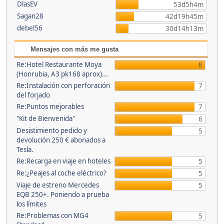
DlasEV
53d5h4m
Sagan28
42d19h45m
debel56
30d14h13m
Mensajes con más me gusta
Re:Hotel Restaurante Moya
8
(Honrubia, A3 pk168 aprox)...
Re:Instalación con perforación
7
del forjado
Re:Puntos mejorables
7
"Kit de Bienvenida"
6
Desistimiento pedido y
5
devolución 250 € abonados a
Tesla.
Re:Recarga en viaje en hoteles
5
Re:¿Peajes al coche eléctrico?
5
Viaje de estreno Mercedes
5
EQB 250+. Poniendo a prueba
los límites
Re:Problemas con MG4
5