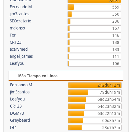
5,061
Fernando M
559
jim3cantos
356
SEOcretario
236
malonso
167
Fer
146
CR123
138
acarvmed
133
angel_camas
111
Leafyou
106
Más Tiempo en Línea
Fernando M
212d6h12m
jim3cantos
79d6h19m
Leafyou
68d23h54m
CR123
64d23h32m
DGM73
63d22h13m
Greybeard
60d8h7m
Fer
53d7h7m