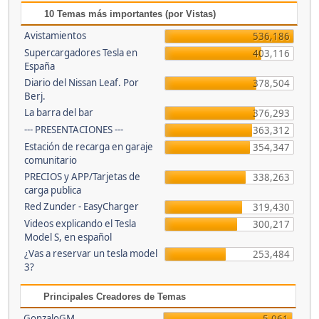
10 Temas más importantes (por Vistas)
Avistamientos
536,186
Supercargadores Tesla en
403,116
España
Diario del Nissan Leaf. Por
378,504
Berj.
La barra del bar
376,293
--- PRESENTACIONES ---
363,312
Estación de recarga en garaje
354,347
comunitario
PRECIOS y APP/Tarjetas de
338,263
carga publica
Red Zunder - EasyCharger
319,430
Videos explicando el Tesla
300,217
Model S, en español
¿Vas a reservar un tesla model
253,484
3?
Principales Creadores de Temas
GonzaloGM