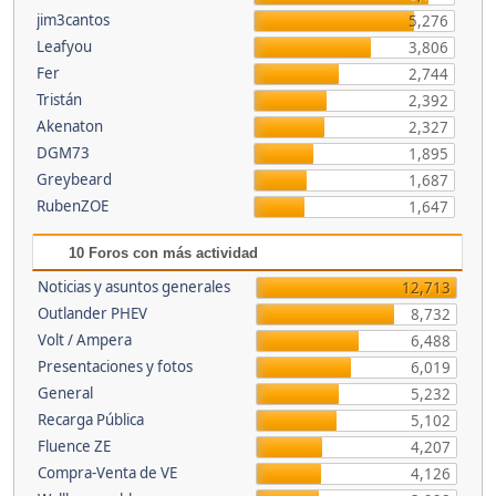
jim3cantos
5,276
Leafyou
3,806
Fer
2,744
Tristán
2,392
Akenaton
2,327
DGM73
1,895
Greybeard
1,687
RubenZOE
1,647
10 Foros con más actividad
Noticias y asuntos generales
12,713
Outlander PHEV
8,732
Volt / Ampera
6,488
Presentaciones y fotos
6,019
General
5,232
Recarga Pública
5,102
Fluence ZE
4,207
Compra-Venta de VE
4,126