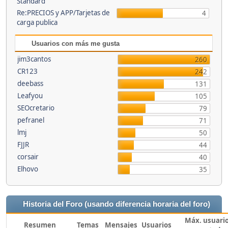
Standard
Re:PRECIOS y APP/Tarjetas de
4
carga publica
Usuarios con más me gusta
jim3cantos
260
CR123
242
deebass
131
Leafyou
105
SEOcretario
79
pefranel
71
lmj
50
FJJR
44
corsair
40
Elhovo
35
Historia del Foro (usando diferencia horaria del foro)
Máx. usuari
Resumen
Temas
Mensajes
Usuarios