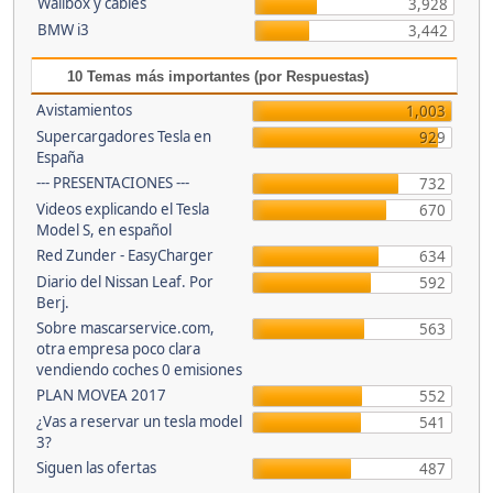
Wallbox y cables
3,928
BMW i3
3,442
10 Temas más importantes (por Respuestas)
Avistamientos
1,003
Supercargadores Tesla en
929
España
--- PRESENTACIONES ---
732
Videos explicando el Tesla
670
Model S, en español
Red Zunder - EasyCharger
634
Diario del Nissan Leaf. Por
592
Berj.
Sobre mascarservice.com,
563
otra empresa poco clara
vendiendo coches 0 emisiones
PLAN MOVEA 2017
552
¿Vas a reservar un tesla model
541
3?
Siguen las ofertas
487