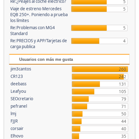
Re:¿Peajes al coche eléctrico?
5
Viaje de estreno Mercedes
5
EQB 250+. Poniendo a prueba
los límites
Re:Problemas con MG4
5
Standard
Re:PRECIOS y APP/Tarjetas de
4
carga publica
Usuarios con más me gusta
jim3cantos
260
CR123
242
deebass
131
Leafyou
105
SEOcretario
79
pefranel
71
lmj
50
FJJR
44
corsair
40
Elhovo
35