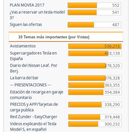
PLAN MOVEA 2017
552
¿Vas a reservar un tesla model
541
3?
Siguen las ofertas
487
10 Temas más importantes (por Vistas)
Avistamientos
536,215
Supercargadores Tesla en
403,139
España
Diario del Nissan Leaf. Por
378,520
Berj.
La barra del bar
376,328
--- PRESENTACIONES ---
363,355
Estación de recarga en garaje
354,384
comunitario
PRECIOS y APP/Tarjetas de
338,290
carga publica
Red Zunder - EasyCharger
319,448
Videos explicando el Tesla
300,232
Model S, en español