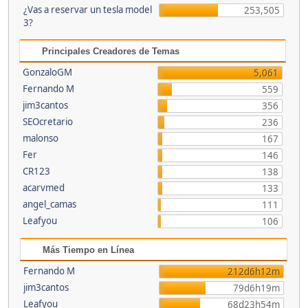
¿Vas a reservar un tesla model
253,505
3?
Principales Creadores de Temas
GonzaloGM
5,061
Fernando M
559
jim3cantos
356
SEOcretario
236
malonso
167
Fer
146
CR123
138
acarvmed
133
angel_camas
111
Leafyou
106
Más Tiempo en Línea
Fernando M
212d6h12m
jim3cantos
79d6h19m
Leafyou
68d23h54m