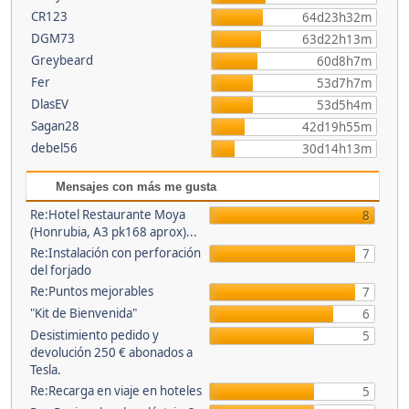
CR123
64d23h32m
DGM73
63d22h13m
Greybeard
60d8h7m
Fer
53d7h7m
DlasEV
53d5h4m
Sagan28
42d19h55m
debel56
30d14h13m
Mensajes con más me gusta
Re:Hotel Restaurante Moya
8
(Honrubia, A3 pk168 aprox)...
Re:Instalación con perforación
7
del forjado
Re:Puntos mejorables
7
"Kit de Bienvenida"
6
Desistimiento pedido y
5
devolución 250 € abonados a
Tesla.
Re:Recarga en viaje en hoteles
5