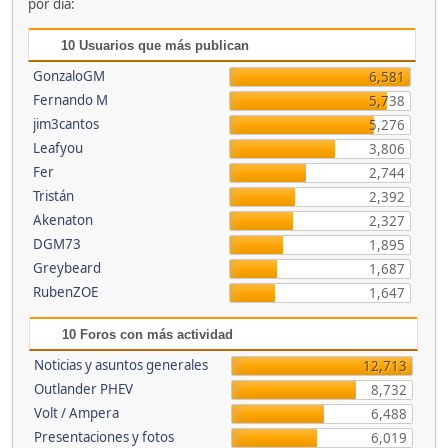
por día:
10 Usuarios que más publican
GonzaloGM
6,581
Fernando M
5,738
jim3cantos
5,276
Leafyou
3,806
Fer
2,744
Tristán
2,392
Akenaton
2,327
DGM73
1,895
Greybeard
1,687
RubenZOE
1,647
10 Foros con más actividad
Noticias y asuntos generales
12,713
Outlander PHEV
8,732
Volt / Ampera
6,488
Presentaciones y fotos
6,019