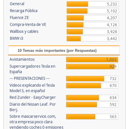
General
5,232
Recarga Pública
5,102
Fluence ZE
4,207
Compra-Venta de VE
4,126
Wallbox y cables
3,928
BMW i3
3,442
10 Temas más importantes (por Respuestas)
Avistamientos
1,003
Supercargadores Tesla en
929
España
--- PRESENTACIONES ---
732
Videos explicando el Tesla
670
Model S, en español
Red Zunder - EasyCharger
634
Diario del Nissan Leaf. Por
592
Berj.
Sobre mascarservice.com,
563
otra empresa poco clara
vendiendo coches 0 emisiones