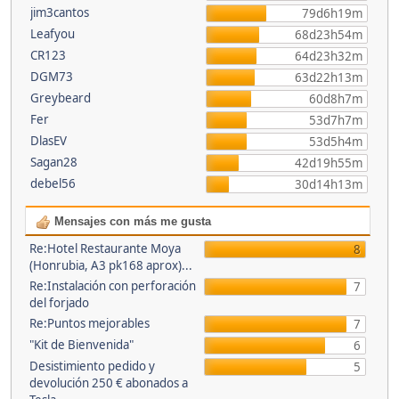
jim3cantos
79d6h19m
Leafyou
68d23h54m
CR123
64d23h32m
DGM73
63d22h13m
Greybeard
60d8h7m
Fer
53d7h7m
DlasEV
53d5h4m
Sagan28
42d19h55m
debel56
30d14h13m
Mensajes con más me gusta
Re:Hotel Restaurante Moya
8
(Honrubia, A3 pk168 aprox)...
Re:Instalación con perforación
7
del forjado
Re:Puntos mejorables
7
"Kit de Bienvenida"
6
Desistimiento pedido y
5
devolución 250 € abonados a