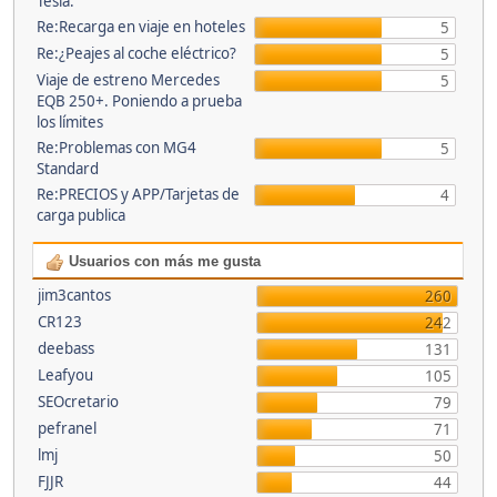
Tesla.
Re:Recarga en viaje en hoteles
5
Re:¿Peajes al coche eléctrico?
5
Viaje de estreno Mercedes
5
EQB 250+. Poniendo a prueba
los límites
Re:Problemas con MG4
5
Standard
Re:PRECIOS y APP/Tarjetas de
4
carga publica
Usuarios con más me gusta
jim3cantos
260
CR123
242
deebass
131
Leafyou
105
SEOcretario
79
pefranel
71
lmj
50
FJJR
44