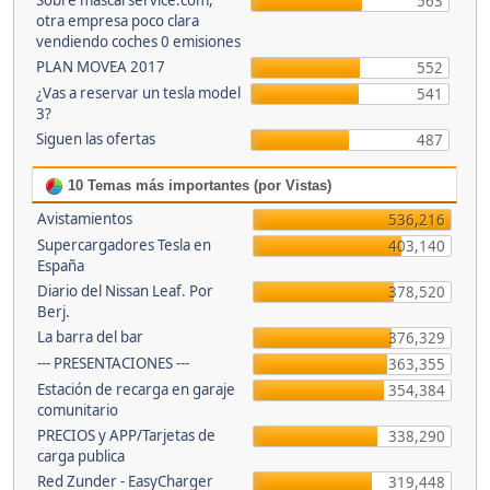
Sobre mascarservice.com,
563
otra empresa poco clara
vendiendo coches 0 emisiones
PLAN MOVEA 2017
552
¿Vas a reservar un tesla model
541
3?
Siguen las ofertas
487
10 Temas más importantes (por Vistas)
Avistamientos
536,216
Supercargadores Tesla en
403,140
España
Diario del Nissan Leaf. Por
378,520
Berj.
La barra del bar
376,329
--- PRESENTACIONES ---
363,355
Estación de recarga en garaje
354,384
comunitario
PRECIOS y APP/Tarjetas de
338,290
carga publica
Red Zunder - EasyCharger
319,448