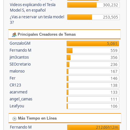
Videos explicando el Tesla
300,232
Model S, en español
¿Vas a reservar un tesla model
253,505
3?
Principales Creadores de Temas
GonzaloGM
5,061
Fernando M
559
jim3cantos
356
SEOcretario
236
malonso
167
Fer
146
CR123
138
acarvmed
133
angel_camas
111
Leafyou
106
Más Tiempo en Línea
Fernando M
212d6h12m