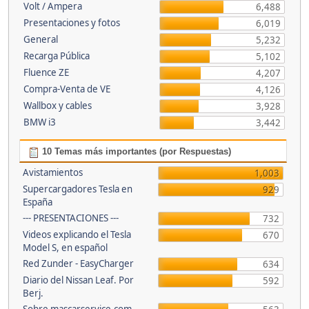
Volt / Ampera
6,488
Presentaciones y fotos
6,019
General
5,232
Recarga Pública
5,102
Fluence ZE
4,207
Compra-Venta de VE
4,126
Wallbox y cables
3,928
BMW i3
3,442
10 Temas más importantes (por Respuestas)
Avistamientos
1,003
Supercargadores Tesla en
929
España
--- PRESENTACIONES ---
732
Videos explicando el Tesla
670
Model S, en español
Red Zunder - EasyCharger
634
Diario del Nissan Leaf. Por
592
Berj.