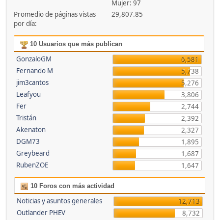
Mujer: 97
Promedio de páginas vistas
29,807.85
por día:
10 Usuarios que más publican
GonzaloGM
6,581
Fernando M
5,738
jim3cantos
5,276
Leafyou
3,806
Fer
2,744
Tristán
2,392
Akenaton
2,327
DGM73
1,895
Greybeard
1,687
RubenZOE
1,647
10 Foros con más actividad
Noticias y asuntos generales
12,713
Outlander PHEV
8,732