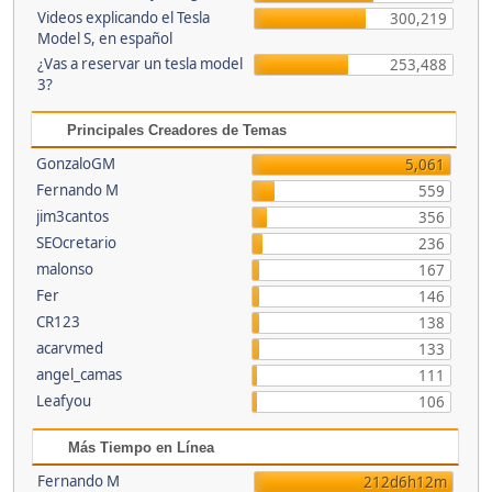
Videos explicando el Tesla
300,219
Model S, en español
¿Vas a reservar un tesla model
253,488
3?
Principales Creadores de Temas
GonzaloGM
5,061
Fernando M
559
jim3cantos
356
SEOcretario
236
malonso
167
Fer
146
CR123
138
acarvmed
133
angel_camas
111
Leafyou
106
Más Tiempo en Línea
Fernando M
212d6h12m