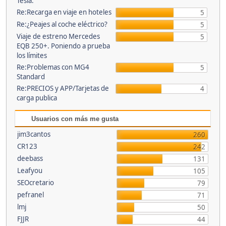
Tesla.
Re:Recarga en viaje en hoteles
5
Re:¿Peajes al coche eléctrico?
5
Viaje de estreno Mercedes
5
EQB 250+. Poniendo a prueba
los límites
Re:Problemas con MG4
5
Standard
Re:PRECIOS y APP/Tarjetas de
4
carga publica
Usuarios con más me gusta
jim3cantos
260
CR123
242
deebass
131
Leafyou
105
SEOcretario
79
pefranel
71
lmj
50
FJJR
44