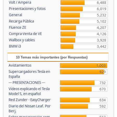
Volt / Ampera
6,488
Presentaciones y fotos
6,019
General
5,232
Recarga Pública
5,102
Fluence ZE
4,207
Compra-Venta de VE
4,126
Wallbox y cables
3,928
BMW i3
3,442
10 Temas más importantes (por Respuestas)
Avistamientos
1,003
Supercargadores Tesla en
929
España
--- PRESENTACIONES ---
732
Videos explicando el Tesla
670
Model S, en español
Red Zunder - EasyCharger
634
Diario del Nissan Leaf. Por
592
Berj.