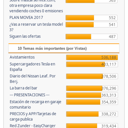
Sobre mascarservice.com,
563
otra empresa poco clara
vendiendo coches 0 emisiones
PLAN MOVEA 2017
552
¿Vas a reservar un tesla model
541
3?
Siguen las ofertas
487
10 Temas más importantes (por Vistas)
Avistamientos
536,188
Supercargadores Tesla en
403,117
España
Diario del Nissan Leaf. Por
378,506
Berj.
La barra del bar
376,296
--- PRESENTACIONES ---
363,313
Estación de recarga en garaje
354,359
comunitario
PRECIOS y APP/Tarjetas de
338,272
carga publica
Red Zunder - EasyCharger
319,434