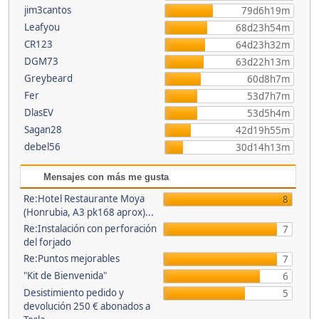
jim3cantos
79d6h19m
Leafyou
68d23h54m
CR123
64d23h32m
DGM73
63d22h13m
Greybeard
60d8h7m
Fer
53d7h7m
DlasEV
53d5h4m
Sagan28
42d19h55m
debel56
30d14h13m
Mensajes con más me gusta
Re:Hotel Restaurante Moya
8
(Honrubia, A3 pk168 aprox)...
Re:Instalación con perforación
7
del forjado
Re:Puntos mejorables
7
"Kit de Bienvenida"
6
Desistimiento pedido y
5
devolución 250 € abonados a