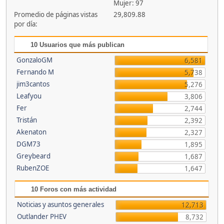
Mujer: 97
Promedio de páginas vistas
29,809.88
por día:
10 Usuarios que más publican
GonzaloGM
6,581
Fernando M
5,738
jim3cantos
5,276
Leafyou
3,806
Fer
2,744
Tristán
2,392
Akenaton
2,327
DGM73
1,895
Greybeard
1,687
RubenZOE
1,647
10 Foros con más actividad
Noticias y asuntos generales
12,713
Outlander PHEV
8,732