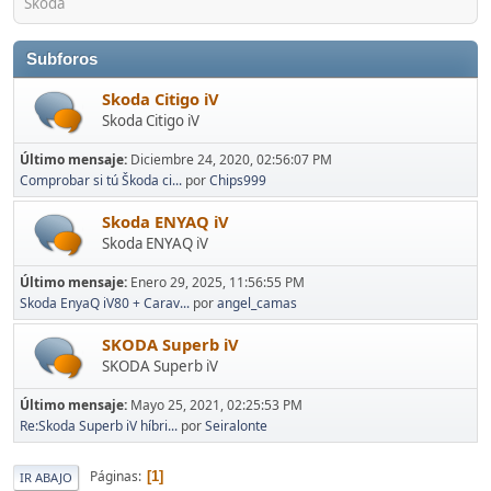
Skoda
Subforos
Skoda Citigo iV
Skoda Citigo iV
Último mensaje:
Diciembre 24, 2020, 02:56:07 PM
Comprobar si tú Škoda ci...
por
Chips999
Skoda ENYAQ iV
Skoda ENYAQ iV
Último mensaje:
Enero 29, 2025, 11:56:55 PM
Skoda EnyaQ iV80 + Carav...
por
angel_camas
SKODA Superb iV
SKODA Superb iV
Último mensaje:
Mayo 25, 2021, 02:25:53 PM
Re:Skoda Superb iV híbri...
por
Seiralonte
Páginas
1
IR ABAJO