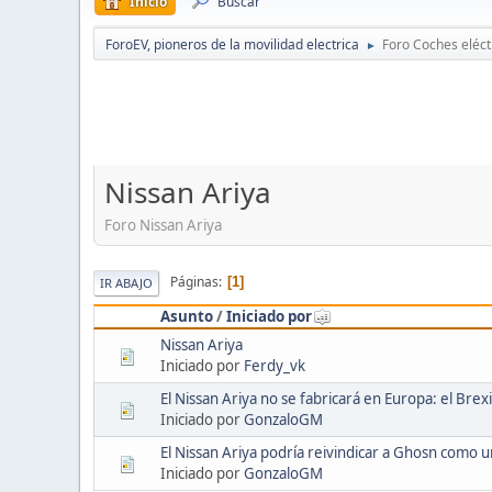
Inicio
Buscar
ForoEV, pioneros de la movilidad electrica
Foro Coches eléct
►
Nissan Ariya
Foro Nissan Ariya
Páginas
1
IR ABAJO
Asunto
/
Iniciado por
Nissan Ariya
Iniciado por
Ferdy_vk
El Nissan Ariya no se fabricará en Europa: el Bre
Iniciado por
GonzaloGM
El Nissan Ariya podría reivindicar a Ghosn como un
Iniciado por
GonzaloGM