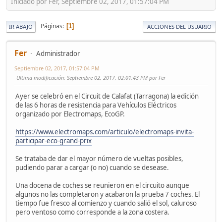
Iniciado por Fer, Septiembre 02, 2017, 01:57:04 PM
Páginas
1
IR ABAJO
ACCIONES DEL USUARIO
Fer
Administrador
Septiembre 02, 2017, 01:57:04 PM
Ultima modificación
: Septiembre 02, 2017, 02:01:43 PM por Fer
Ayer se celebró en el Circuit de Calafat (Tarragona) la edición
de las 6 horas de resistencia para Vehículos Eléctricos
organizado por Electromaps, EcoGP.
https://www.electromaps.com/articulo/electromaps-invita-
participar-eco-grand-prix
Se trataba de dar el mayor número de vueltas posibles,
pudiendo parar a cargar (o no) cuando se desease.
Una docena de coches se reunieron en el circuito aunque
algunos no las completaron y acabaron la prueba 7 coches. El
tiempo fue fresco al comienzo y cuando salió el sol, caluroso
pero ventoso como corresponde a la zona costera.