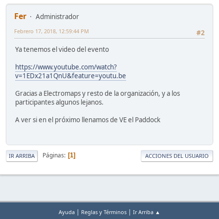
Fer
Administrador
Febrero 17, 2018, 12:59:44 PM
#2
Ya tenemos el video del evento
https://www.youtube.com/watch?
v=1EDx21a1QnU&feature=youtu.be
Gracias a Electromaps y resto de la organización, y a los
participantes algunos lejanos.
A ver si en el próximo llenamos de VE el Paddock
Páginas
1
IR ARRIBA
ACCIONES DEL USUARIO
|
|
Ayuda
Reglas y Términos
Ir Arriba ▲