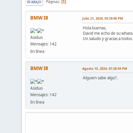
Páginas
1
IR ABAJO
BMW I8
Julio 21, 2024, 03:29:06 PM
Hola buenas,
David me echo de su whass
Asiduo
Un saludo y gracias a todos.
Mensajes: 142
En línea
BMW I8
Agosto 15, 2024, 07:28:59 PM
Alguien sabe algo?.
Asiduo
Mensajes: 142
En línea