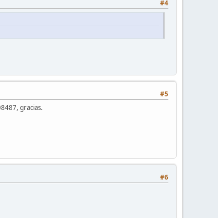
#4
#5
8487, gracias.
#6