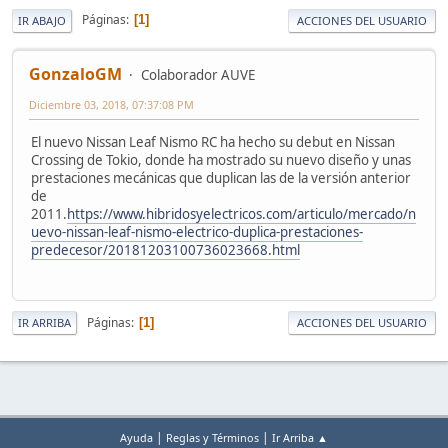
Páginas
1
IR ABAJO
ACCIONES DEL USUARIO
GonzaloGM
Colaborador AUVE
Diciembre 03, 2018, 07:37:08 PM
El nuevo Nissan Leaf Nismo RC ha hecho su debut en Nissan
Crossing de Tokio, donde ha mostrado su nuevo diseño y unas
prestaciones mecánicas que duplican las de la versión anterior
de
2011.
https://www.hibridosyelectricos.com/articulo/mercado/n
uevo-nissan-leaf-nismo-electrico-duplica-prestaciones-
predecesor/20181203100736023668.html
Páginas
1
IR ARRIBA
ACCIONES DEL USUARIO
|
|
Ayuda
Reglas y Términos
Ir Arriba ▲