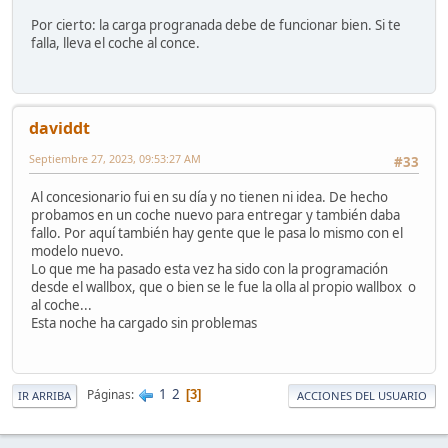
Por cierto: la carga progranada debe de funcionar bien. Si te
falla, lleva el coche al conce.
daviddt
Septiembre 27, 2023, 09:53:27 AM
#33
Al concesionario fui en su día y no tienen ni idea. De hecho
probamos en un coche nuevo para entregar y también daba
fallo. Por aquí también hay gente que le pasa lo mismo con el
modelo nuevo.
Lo que me ha pasado esta vez ha sido con la programación
desde el wallbox, que o bien se le fue la olla al propio wallbox o
al coche...
Esta noche ha cargado sin problemas
1
2
Páginas
3
IR ARRIBA
ACCIONES DEL USUARIO