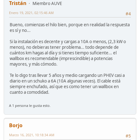
Tristán
Miembro AUVE
Enero 19, 2021, 02:15:46 AM
#4
Bueno, comienzas el hilo bien, porque en realidad la respuesta
es sí y no...
Si la instalación es decente y cargas a 10A o menos, (2,3 kW o
menos), no debieras tener problema... todo depende de
cuántos km hagas al día y si tienes tiempo suficiente... el
wallbox es recomendable (imprescindible) a potencias
mayores, y más cómodo.
Te lo digo tras llevar 5 años y medio cargando un PHEV casi a
diario en un schuko a 6A (10A algunas veces). El cable está
siempre enchufado, así que es como tener un wallbox en
cuanto a comodidad.
A 1 persona le gusta esto.
Borjo
Marzo 16, 2021, 10:18:34 AM
#5