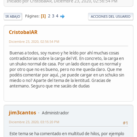
Iniciado por CristobalAR, Diciembre 23, 2020, 02:56:54 PM
2
3
4
Páginas
1
IR ABAJO
ACCIONES DEL USUARIO
CristobalAR
Diciembre 23, 2020, 02:56:54 PM
Buenas a todos, soy nuevo y he leído por ahí muchas cosas
contradictorias sobre la carga del VE. En concreto, la carga en
un shuko normal de casa. Por un lado dicen que es normal y
por otro que no es bueno, pero no me queda claro. Que me
podéis comentar por aquí, ¿se puede cargar en un schuko sin
miedo o no? Aparte del tema de la lentitud. Gracias de
antemano. Seguro que me sacáis de dudas
jim3cantos
Administrador
Diciembre 23, 2020, 03:15:20 PM
#1
Este tema se ha comentado en multitud de hilos, por ejemplo