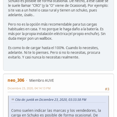
Schuko es posible de forma ocasional. De hecho, a ese cable se
le suele llamar "CRO" (y la "O" viene de Ocasional). Por ejemplo:
si te vas a un hotel o casa rural y tienen un schuko, pues
adelante, úsalo..
Pero no es la opción más recomendable para tus cargas
habituales en casa. Y no porque le haga daño a la batería. Es
más por la propia instalación eléctrica (el propio enchufe). Sin
duda mejor pon un wallbox.
Es como lo de cargar hasta el 100%. Cuando lo necesites,
adelante. Ni te lo pienses. Pero si no lo necesitas, procura
evitarlo. Y casi nunca lo necesitas realmente.
neo_306
Miembro AUVE
Diciembre 23, 2020, 04:14:13 PM
#3
Cita de: juntik en Diciembre 23, 2020, 03:33:38 PM
Como suelen indicar las marcas y los vendedores, la
carga en Schuko es posible de forma ocasional. De