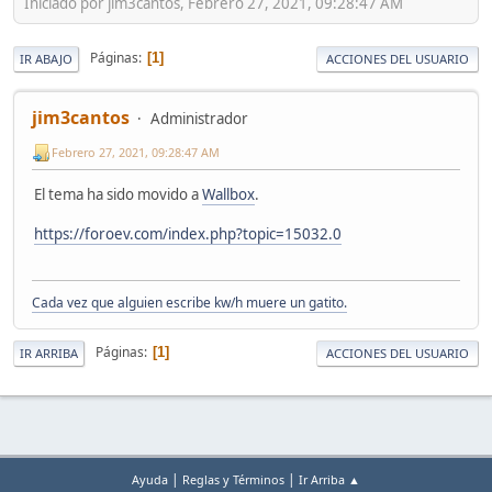
Iniciado por jim3cantos, Febrero 27, 2021, 09:28:47 AM
Páginas
1
IR ABAJO
ACCIONES DEL USUARIO
jim3cantos
Administrador
Febrero 27, 2021, 09:28:47 AM
El tema ha sido movido a
Wallbox
.
https://foroev.com/index.php?topic=15032.0
Cada vez que alguien escribe kw/h muere un gatito.
Páginas
1
IR ARRIBA
ACCIONES DEL USUARIO
|
|
Ayuda
Reglas y Términos
Ir Arriba ▲