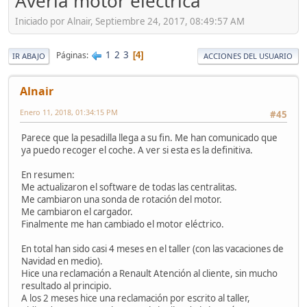
Averia motor electrica
Iniciado por Alnair, Septiembre 24, 2017, 08:49:57 AM
1
2
3
Páginas
4
IR ABAJO
ACCIONES DEL USUARIO
Alnair
Enero 11, 2018, 01:34:15 PM
#45
Parece que la pesadilla llega a su fin. Me han comunicado que
ya puedo recoger el coche. A ver si esta es la definitiva.
En resumen:
Me actualizaron el software de todas las centralitas.
Me cambiaron una sonda de rotación del motor.
Me cambiaron el cargador.
Finalmente me han cambiado el motor eléctrico.
En total han sido casi 4 meses en el taller (con las vacaciones de
Navidad en medio).
Hice una reclamación a Renault Atención al cliente, sin mucho
resultado al principio.
A los 2 meses hice una reclamación por escrito al taller,