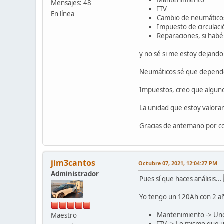
Mantenimiento
Mensajes: 48
ITV
En línea
Cambio de neumático
Impuesto de circulaci
Reparaciones, si habé
y no sé si me estoy dejand
Neumáticos sé que depender
Impuestos, creo que alguno
La unidad que estoy valoran
Gracias de antemano por co
jim3cantos
Octubre 07, 2021, 12:04:27 PM
Administrador
Pues sí que haces análisis...
Yo tengo un 120Ah con 2 a
Mantenimiento -> Uno
Maestro