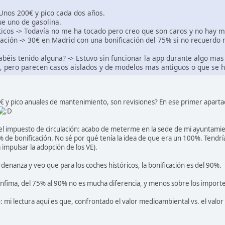
Unos 200€ y pico cada dos años.
e uno de gasolina.
cos -> Todavía no me ha tocado pero creo que son caros y no hay m
ación -> 30€ en Madrid con una bonificación del 75% si no recuerdo 
abéis tenido alguna? -> Estuvo sin funcionar la app durante algo ma
, pero parecen casos aislados y de modelos mas antiguos o que se h
0€ y pico anuales de mantenimiento, son revisiones? En ese primer aparta
el impuesto de circulación: acabo de meterme en la sede de mi ayuntamien
% de bonificación. No sé por qué tenía la idea de que era un 100%. Tend
 impulsar la adopción de los VE).
rdenanza y veo que para los coches históricos, la bonificación es del 90%.
es ínfima, del 75% al 90% no es mucha diferencia, y menos sobre los impo
o: mi lectura aquí es que, confrontado el valor medioambiental vs. el valo