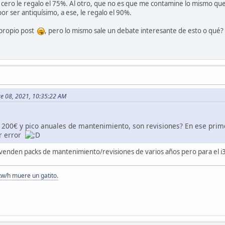
cero le regalo el 75%. Al otro, que no es que me contamine lo mismo que
r ser antiquísimo, a ese, le regalo el 90%.
 propio post
, pero lo mismo sale un debate interesante de esto o qué
bre 08, 2021, 10:35:22 AM
 200€ y pico anuales de mantenimiento, son revisiones? En ese prim
r error
n venden packs de mantenimiento/revisiones de varios años pero para el i
kw/h muere un gatito.