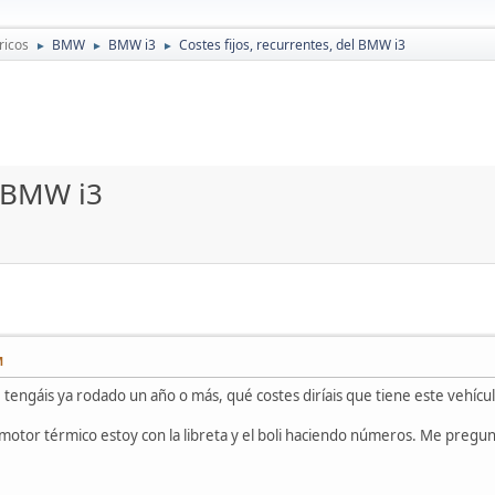
ricos
BMW
BMW i3
Costes fijos, recurrentes, del BMW i3
►
►
►
l BMW i3
M
e tengáis ya rodado un año o más, qué costes diríais que tiene este vehícul
motor térmico estoy con la libreta y el boli haciendo números. Me pregunt