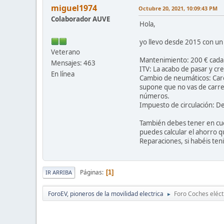
miguel1974
Octubre 20, 2021, 10:09:43 PM
Colaborador AUVE
Hola,
yo llevo desde 2015 con un
Veterano
Mantenimiento: 200 € cada
Mensajes: 463
ITV: La acabo de pasar y cr
En línea
Cambio de neumáticos: Caro
supone que no vas de carre
números.
Impuesto de circulación: D
También debes tener en cue
puedes calcular el ahorro qu
Reparaciones, si habéis ten
Páginas
1
IR ARRIBA
ForoEV, pioneros de la movilidad electrica
Foro Coches eléct
►