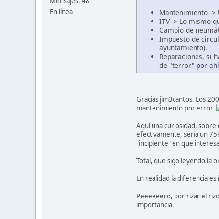
Mensajes: 48
En línea
Mantenimiento -> 
ITV -> Lo mismo qu
Cambio de neumáti
Impuesto de circul
ayuntamiento).
Reparaciones, si h
de "terror"
por ahí
Gracias jim3cantos. Los 20
mantenimiento por error
Aquí una curiosidad, sobre 
efectivamente, sería un 75
"incipiente" en que interesa
Total, que sigo leyendo la o
En realidad la diferencia 
Peeeeeero, por rizar el riz
importancia.