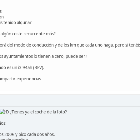
s
ón
is tenido alguna?
o algún coste recurrente más?
á del modo de conducción y de los km que cada uno haga, pero si tenéis
s ayuntamientos lo tienen a cero, puede ser?
do es un i3 94ah (BEV).
mpartir experiencias.
¿Tienes ya el coche de la foto?
ños:
s 200€ y pico cada dos años.