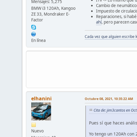
ITV -> Lo mismo que u
Mensajes: 5,275
Cambio de neumáticos
BMW i3 120Ah, Kangoo
Impuesto de circulaci
ZE 33, Mondraker E-
Reparaciones, si habé
Factor
ahí
, pero parecen cas
Cada vez que alguien escribe 
En línea
elhanini
Octubre 08, 2021, 10:35:22 AM
Cita de: jim3cantos en Oc
Pues sí que haces anális
Nuevo
Yo tengo un 120Ah con 