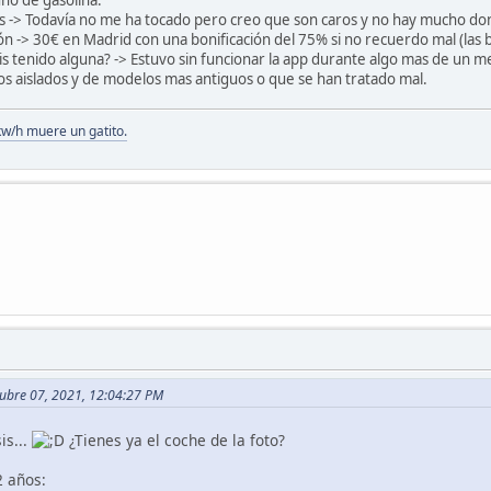
no de gasolina.
 -> Todavía no me ha tocado pero creo que son caros y no hay mucho don
ón -> 30€ en Madrid con una bonificación del 75% si no recuerdo mal (la
is tenido alguna? -> Estuvo sin funcionar la app durante algo mas de un m
os aislados y de modelos mas antiguos o que se han tratado mal.
kw/h muere un gatito.
tubre 07, 2021, 12:04:27 PM
is...
¿Tienes ya el coche de la foto?
2 años: