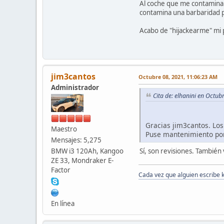
Al coche que me contamina 
contamina una barbaridad po
Acabo de "hijackearme" mi
jim3cantos
Octubre 08, 2021, 11:06:23 AM
Administrador
Cita de: elhanini en Octu
Gracias jim3cantos. Los
Maestro
Puse mantenimiento po
Mensajes: 5,275
Sí, son revisiones. Tambié
BMW i3 120Ah, Kangoo
ZE 33, Mondraker E-
Factor
Cada vez que alguien escribe 
En línea