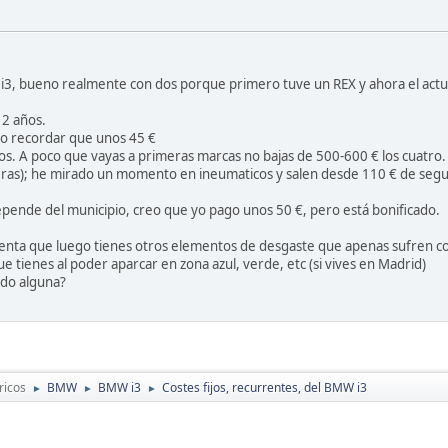
 i3, bueno realmente con dos porque primero tuve un REX y ahora el actu
 2 años.
eo recordar que unos 45 €
s. A poco que vayas a primeras marcas no bajas de 500-600 € los cuatro. 
ras); he mirado un momento en ineumaticos y salen desde 110 € de segu
epende del municipio, creo que yo pago unos 50 €, pero está bonificado.
nta que luego tienes otros elementos de desgaste que apenas sufren con
e tienes al poder aparcar en zona azul, verde, etc (si vives en Madrid)
ido alguna?
ricos
BMW
BMW i3
Costes fijos, recurrentes, del BMW i3
►
►
►