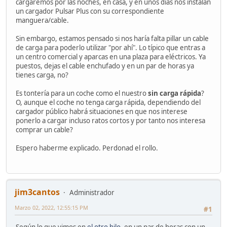
cargaremos por las noches, en casa, y en unos días nos instalan
un cargador Pulsar Plus con su correspondiente
manguera/cable.
Sin embargo, estamos pensado si nos haría falta pillar un cable
de carga para poderlo utilizar "por ahí". Lo típico que entras a
un centro comercial y aparcas en una plaza para eléctricos. Ya
puestos, dejas el cable enchufado y en un par de horas ya
tienes carga, no?
Es tontería para un coche como el nuestro
sin carga rápida
?
O, aunque el coche no tenga carga rápida, dependiendo del
cargador público habrá situaciones en que nos interese
ponerlo a cargar incluso ratos cortos y por tanto nos interesa
comprar un cable?
Espero haberme explicado. Perdonad el rollo.
jim3cantos
Administrador
Marzo 02, 2022, 12:55:15 PM
#1
Según lo que vimos en
el otro hilo
, en un par de horas con un