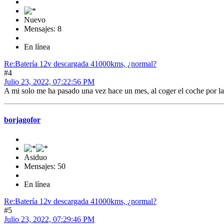
Nuevo
Mensajes: 8
En línea
Re:Batería 12v descargada 41000kms, ¿normal?
#4
Julio 23, 2022, 07:22:56 PM
A mi solo me ha pasado una vez hace un mes, al coger el coche por la 
borjagofor
Asiduo
Mensajes: 50
En línea
Re:Batería 12v descargada 41000kms, ¿normal?
#5
Julio 23, 2022, 07:29:46 PM