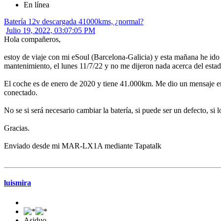
En línea
Batería 12v descargada 41000kms, ¿normal?
Julio 19, 2022, 03:07:05 PM
Hola compañeros,
estoy de viaje con mi eSoul (Barcelona-Galicia) y esta mañana he ido 
mantenimiento, el lunes 11/7/22 y no me dijeron nada acerca del estad
El coche es de enero de 2020 y tiene 41.000km. Me dio un mensaje en a
conectado.
No se si será necesario cambiar la batería, si puede ser un defecto, si l
Gracias.
Enviado desde mi MAR-LX1A mediante Tapatalk
luismira
Asiduo