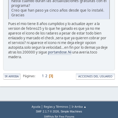
hasta cuándo duran las actualizaciones gratuitas con el
programa?
Creo que han paso ya cinco años desde que lo instalé.
Gracias
Pues el mio tiene 8 años cumplidos y lo actualize ayer a la
version de febreo25 y lo que he ganado es que ya no me
aparece el icono de los radares a pesar de estar todo bien
enlazado y marcado el check ,sera que ya quieren cobrar por
el servicio? ni aparece el icono ni me deja elegir opcion
autopista.solo segun la velocidad...en fin por lo demas ya deje
atras los 200000 y sigue
portandose.Ni
una averia.toco
madera.
1
2
Páginas
3
IR ARRIBA
ACCIONES DEL USUARIO
|
|
Ayuda
Reglas y Términos
Ir Arriba ▲
,
SMF 2.1.7 © 2026
Simple Machines
for
SMFAds
Free Forums