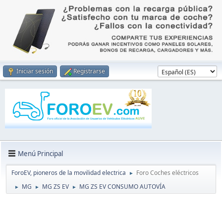
Iniciar sesión
Registrarse
Menú Principal
ForoEV, pioneros de la movilidad electrica
Foro Coches eléctricos
►
MG
MG ZS EV
MG ZS EV CONSUMO AUTOVÍA
►
►
►