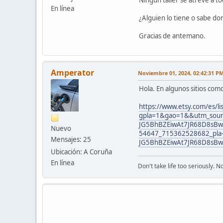
En línea
¿Alguien lo tiene o sabe do
Gracias de antemano.
Amperator
Noviembre 01, 2024, 02:42:31 P
Hola. En algunos sitios com
https://www.etsy.com/es/l
gpla=1&gao=1&&utm_sour
JG5BhBZEiwAt7JR68D8sB
Nuevo
54647_715362528682_pla
Mensajes: 25
JG5BhBZEiwAt7JR68D8s
Ubicación: A Coruña
En línea
Don't take life too seriously. 