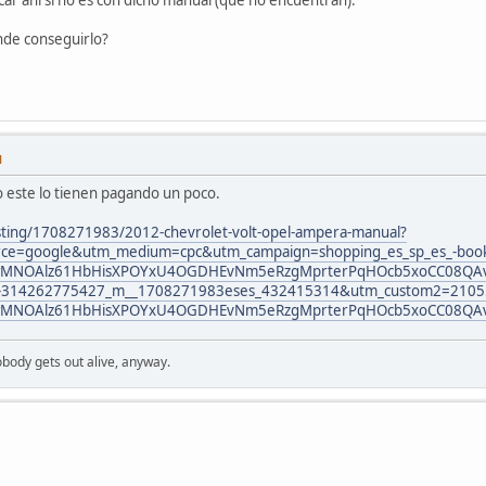
nde conseguirlo?
M
o este lo tienen pagando un poco.
isting/1708271983/2012-chevrolet-volt-opel-ampera-manual?
ce=google&utm_medium=cpc&utm_campaign=shopping_es_sp_es_-book
wMNOAlz61HbHisXPOYxU4OGDHEvNm5eRzgMprterPqHOcb5xoCC08QAv
-314262775427_m__1708271983eses_432415314&utm_custom2=21055
BwMNOAlz61HbHisXPOYxU4OGDHEvNm5eRzgMprterPqHOcb5xoCC08QA
Nobody gets out alive, anyway.