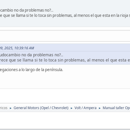
ocambio no da problemas no?..
ue se llama si te lo toca sin problemas, al menos el que esta en la rioja
09, 2025, 10:39:16 AM
eudocambio no da problemas no?..
ce que se llama si te lo toca sin problemas, al menos el que esta en
egaciones a lo largo de la península.
ricos
General Motors (Opel / Chevrolet)
Volt / Ampera
Manual taller O
►
►
►