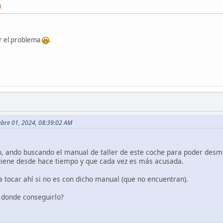
M
ar el problema
.
mbre 01, 2024, 08:39:02 AM
ulo, ando buscando el manual de taller de este coche para poder desm
 tiene desde hace tiempo y que cada vez es más acusada.
a tocar ahí si no es con dicho manual (que no encuentran).
e donde conseguirlo?