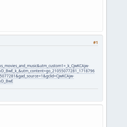
#1
s_movies_and_music&utm_custom1=_k_CjwKCAjw-
D_BwE_k_&utm_content=go_21055077281_1718796
077281&gad_source=1&gclid=CjwKCAjw-
vD_BwE