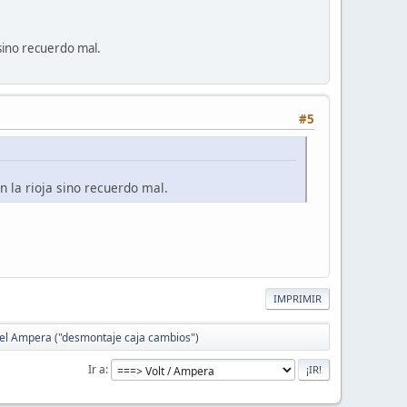
 sino recuerdo mal.
#5
 la rioja sino recuerdo mal.
IMPRIMIR
pel Ampera ("desmontaje caja cambios")
Ir a