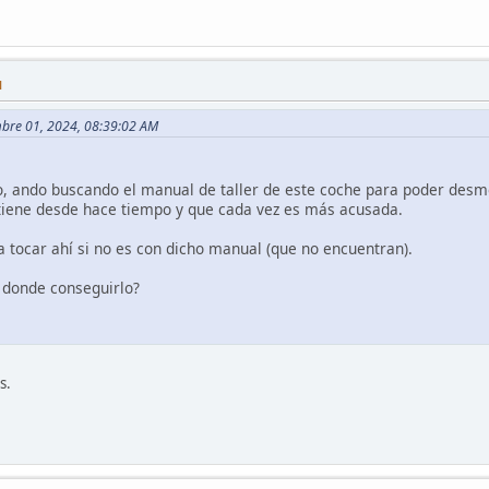
M
mbre 01, 2024, 08:39:02 AM
ulo, ando buscando el manual de taller de este coche para poder desm
 tiene desde hace tiempo y que cada vez es más acusada.
a tocar ahí si no es con dicho manual (que no encuentran).
e donde conseguirlo?
s.