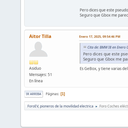
Pero dices que este pseud
Seguro que Gbox me parece q
Aitor Tilla
Enero 17, 2025, 09:54:46 PM
Cita de: BMW I8 en Enero 
Pero dices que este ps
Seguro que Gbox me pare
Asiduo
Es GeBox, y tiene varias del
Mensajes: 51
En línea
Páginas
1
IR ARRIBA
ForoEV, pioneros de la movilidad electrica
Foro Coches eléct
►