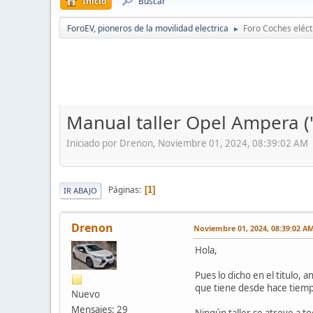
Inicio
Buscar
ForoEV, pioneros de la movilidad electrica
Foro Coches eléct
►
Manual taller Opel Ampera (
Iniciado por Drenon, Noviembre 01, 2024, 08:39:02 AM
Páginas
1
IR ABAJO
Drenon
Noviembre 01, 2024, 08:39:02 A
Hola,
Pues lo dicho en el titulo,
que tiene desde hace tiemp
Nuevo
Mensajes: 29
Ningún taller se atreve a t