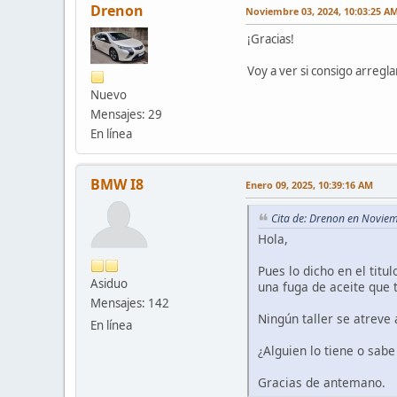
Drenon
Noviembre 03, 2024, 10:03:25 A
¡Gracias!
Voy a ver si consigo arregl
Nuevo
Mensajes: 29
En línea
BMW I8
Enero 09, 2025, 10:39:16 AM
Cita de: Drenon en Novie
Hola,
Pues lo dicho en el tit
Asiduo
una fuga de aceite que
Mensajes: 142
Ningún taller se atreve 
En línea
¿Alguien lo tiene o sab
Gracias de antemano.