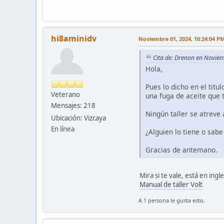
hi8aminidv
Noviembre 01, 2024, 10:24:04 P
Cita de: Drenon en Novie
Hola,
Pues lo dicho en el tit
Veterano
una fuga de aceite que
Mensajes: 218
Ningún taller se atreve 
Ubicación: Vizcaya
En línea
¿Alguien lo tiene o sab
Gracias de antemano.
Mira si te vale, está en ingle
Manual de taller Volt
A 1 persona le gusta esto.