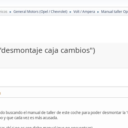
ricos
General Motors (Opel / Chevrolet)
Volt / Ampera
Manual taller O
►
►
►
"desmontaje caja cambios")
M
 ando buscando el manual de taller de este coche para poder desmontar la 
o y que cada vez es más acusada.
ocar ahí si no es con dicho manual (que no encuentran).