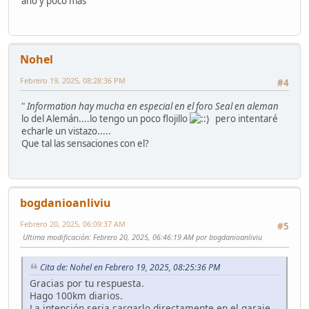
año y poco más
Nohel
Febrero 19, 2025, 08:28:36 PM
#4
"
Information hay mucha en especial en el foro Seal en aleman
lo del Alemán....lo tengo un poco flojillo
pero intentaré
echarle un vistazo.....
Que tal las sensaciones con el?
bogdanioanliviu
Febrero 20, 2025, 06:09:37 AM
#5
Ultima modificación
: Febrero 20, 2025, 06:46:19 AM por bogdanioanliviu
Cita de: Nohel en Febrero 19, 2025, 08:25:36 PM
Gracias por tu respuesta.
Hago 100km diarios.
La intención seria cargarlo directamente en el garaje