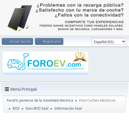
Iniciar sesión
Registrarse
Menú Principal
ForoEV, pioneros de la movilidad electrica
Foro Coches eléctricos
►
BYD
Foro BYD Seal
Información Seal
►
►
►