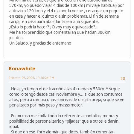
570km, yo puedo viajar 4 dias de 100km ( mi viaje habitual) por
autovía a 120 kmh y el 4 dia por la noche , recargar un poquito
en casa y hacer el quinto dia sin problemas. El fin de semana
cargar en casa para abordar la semana siguiente.
¿Esto lo podría hacer? ¿O voy muy equivocado?.
Me ha sorprendido que comentaran que hacian 300km
justitos.
Un Saludo, y gracias de antemano
Konawhite
Febrero 26, 2025, 10:46:24 PM
#8
Hola, yo tengo el de tracción a las 4 ruedas y 530cv. Y si que
como lo tengo desde casi Noviembre y....si que son consumos
altos, pero a cambio unas sonrisas de oreja a oreja, si que se ve
penalizado por más peso y masss motor.
En mi caso me chifla todo lo referente a pantallas, menus y
posibilidad de personalizarlo y "pijadas" que a otros le darán
igual.
Si que en ese foro alemán que dices, también comentan