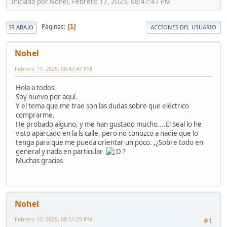
Iniciado por Nohel, Febrero 17, 2025, 08:47:47 PM
Páginas
1
IR ABAJO
ACCIONES DEL USUARIO
Nohel
Febrero 17, 2025, 08:47:47 PM
Hola a todos.
Soy nuevo por aquí.
Y el tema que me trae son las dudas sobre que eléctrico
comprarme.
He probado alguno, y me han gustado mucho....El Seal lo he
visto aparcado en la ls calle, pero no conozco a nadie que lo
tenga para que me pueda orientar un poco. ,¿Sobre todo en
general y nada en particular
?
Muchas gracias
Nohel
Febrero 17, 2025, 08:51:25 PM
#1