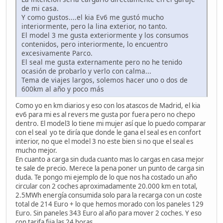
de mi casa.
Y como gustos....el kia Ev6 me gustó mucho
interiormente, pero la lina exterior, no tanto.
El model 3 me gusta exteriormente y los consumos
contenidos, pero interiormente, lo encuentro
excesivamente Parco.
El seal me gusta externamente pero no he tenido
ocasión de probarlo y verlo con calma...
Tema de viajes largos, solemos hacer uno o dos de
600km al año y poco más
Como yo en km diarios y eso con los atascos de Madrid, el kia
ev6 para mi es al revers me gusta por fuera pero no chepo
dentro. El model3 lo tiene mi mujer así que lo puedo comparar
con el seal yo te diría que donde le gana el seal es en confort
interior, no que el model 3 no este bien si no que el seal es
mucho mejor.
En cuanto a carga sin duda cuanto mas lo cargas en casa mejor
te sale de precio. Merece la pena poner un punto de carga sin
duda. Te pongo mi ejemplo de lo que nos ha costado un año
circular con 2 coches aproximadamente 20.000 km en total,
2.5MWh energía consumida solo para la recarga con un coste
total de 214 Euro + lo que hemos morado con los paneles 129
Euro. Sin paneles 343 Euro al año para mover 2 coches. Y eso
con tarifa fija las 24 horas.