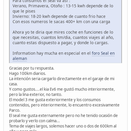
Para consumos el Seal va así :
Verano, Primavera, Otoño : 13-15 kwh depende de lo
que le pises
Invierno: 18-20 kwh depende de cuanto frio hace
Con esos numeros le sacas 400+ km con una carga
Ahora yo te diria que mires coche en funciones de lo
que necesitas, cuantos km/dia, cuantos viajes al año,
cuanto estas dispuesto a pagar, y donde lo cargas.
Information hay mucha en especial en el
foro Seal en
aleman
Gracias por tu respuesta.
Hago 100km diarios.
La intención seria cargarlo directamente en el garaje de mi
casa.
Y como gustos....el kia Ev6 me gustó mucho interiormente,
pero la lina exterior, no tanto.
El model 3 me gusta exteriormente y los consumos
contenidos, pero interiormente, lo encuentro excesivamente
Parco.
El seal me gusta externamente pero no he tenido ocasión de
probarlo y verlo con calma...
Tema de viajes largos, solemos hacer uno o dos de 600km al