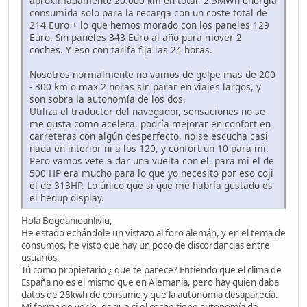
aproximadamente 20.000 km en total, 2.5MWh energía
consumida solo para la recarga con un coste total de
214 Euro + lo que hemos morado con los paneles 129
Euro. Sin paneles 343 Euro al año para mover 2
coches. Y eso con tarifa fija las 24 horas.
Nosotros normalmente no vamos de golpe mas de 200
- 300 km o max 2 horas sin parar en viajes largos, y
son sobra la autonomía de los dos.
Utiliza el traductor del navegador, sensaciones no se
me gusta como acelera, podría mejorar en confort en
carreteras con algún desperfecto, no se escucha casi
nada en interior ni a los 120, y confort un 10 para mi.
Pero vamos vete a dar una vuelta con el, para mi el de
500 HP era mucho para lo que yo necesito por eso coji
el de 313HP. Lo único que si que me habría gustado es
el hedup display.
Hola Bogdanioanliviu,
He estado echándole un vistazo al foro alemán, y en el tema de
consumos, he visto que hay un poco de discordancias entre
usuarios.
Tú como propietario ¿ que te parece? Entiendo que el clima de
España no es el mismo que en Alemania, pero hay quien daba
datos de 28kwh de consumo y que la autonomia desaparecía.
Mi forma de verlo, es que si el coche tiene autonomía de