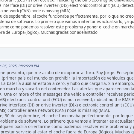
terface (DI) or drive inverter (DIx) electronic control unit (ECU) detec
ea network (CAN) node is missing (MIA).
30 de septiembre, el coche funcionaba perfectamente, por lo que no cr
ma de software. Lo primero que vamos a intentar es actualizarlo, ya que 
ntarme como podemos resolver este problema y poner el coche en march
fuera de Europa (lógico). Muchas gracias por adelantado
o 06, 2025, 08:26:29 PM
me presento, que me acabo de incoporar al foro. Soy Jorge. En sept
ía (primer país del mundo en prohibir la importación de vehículos que
. La batería auxiliar estaba a cero, y hubo que cargarla. Sin embarg
en marcha y sacarlo del contenedor. Las alertas que aparecen son la
ne or more of the messages the vehicle controller receives periodi
 electronic control unit (ECU) is not received, indicating the BMS 
 interface (DI) or drive inverter (DIx) electronic control unit (ECU)
) controller area network (CAN) node is missing (MIA).
he, 30 de septiembre, el coche funcionaba perfectamente, por lo qu
oblema de software. Lo primero que vamos a intentar es actualizarl
r, alguien podría orientarme como podemos resolver este problema y
prestar servicio al estar el coche fuera de Europa (lógico). Muchas 