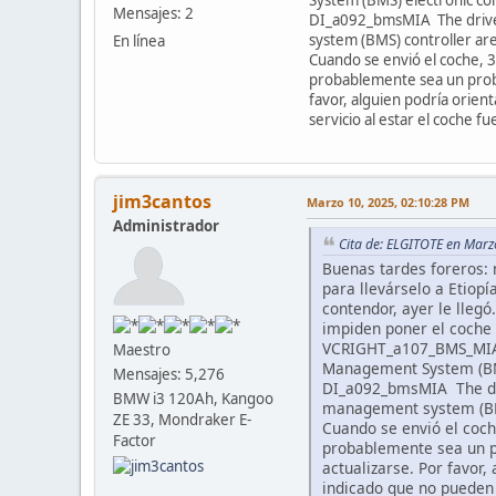
Mensajes: 2
DI_a092_bmsMIA The drive in
system (BMS) controller ar
En línea
Cuando se envió el coche, 
probablemente sea un proble
favor, alguien podría orie
servicio al estar el coche 
jim3cantos
Marzo 10, 2025, 02:10:28 PM
Administrador
Cita de: ELGITOTE en Marz
Buenas tardes foreros: 
para llevárselo a Etiop
contendor, ayer le llegó
impiden poner el coche 
VCRIGHT_a107_BMS_MIA O
Maestro
Management System (BMS)
Mensajes: 5,276
DI_a092_bmsMIA The drive
BMW i3 120Ah, Kangoo
management system (BMS
ZE 33, Mondraker E-
Cuando se envió el coc
Factor
probablemente sea un pr
actualizarse. Por favo
indicado que no pueden 