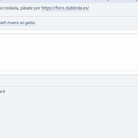
cho todavía, pásate por
https://foro.clubtesla.es/
kw/h muere un gatito.
aré