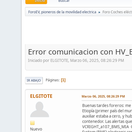
Inicio
Buscar
ForoEV, pioneros de la movilidad electrica
Foro Coches eléct
►
Error comunicacion con HV
Iniciado por ELGITOTE, Marzo 06, 2025, 08:26:29 PM
Páginas
1
IR ABAJO
ELGITOTE
Marzo 06, 2025, 08:26:29 PM
Buenas tardes foreros: me 
Etiopía (primer país del mu
auxiliar estaba a cero, y h
contenedor. Las alertas que
VCRIGHT_a107_BMS_MIA One 
Nuevo
System (BMS) electronic con