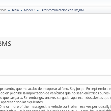
ricos
Tesla
Model 3
Error comunicacion con HV_BMS
►
►
►
_BMS
presento, que me acabo de incoporar al foro. Soy Jorge. En septiembre m
ndo en prohibir la importación de vehículos que no sean eléctricos puros).
ubo que cargarla. Sin embargo, una vez cargada, aparecen dos alertas que
 aparecen son las siguientes:
or more of the messages the vehicle controller receives periodically
trol unit (ECU) is not received, indicating the BMS ECU may be unavailabl