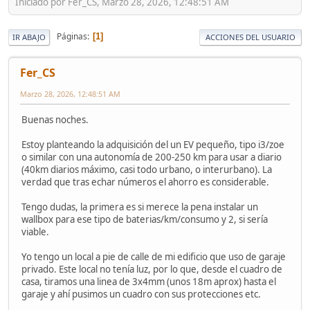
Iniciado por Fer_CS, Marzo 28, 2026, 12:48:51 AM
Páginas
1
IR ABAJO
ACCIONES DEL USUARIO
Fer_CS
Marzo 28, 2026, 12:48:51 AM
Buenas noches.
Estoy planteando la adquisición del un EV pequeño, tipo i3/zoe
o similar con una autonomía de 200-250 km para usar a diario
(40km diarios máximo, casi todo urbano, o interurbano). La
verdad que tras echar números el ahorro es considerable.
Tengo dudas, la primera es si merece la pena instalar un
wallbox para ese tipo de baterias/km/consumo y 2, si sería
viable.
Yo tengo un local a pie de calle de mi edificio que uso de garaje
privado. Este local no tenía luz, por lo que, desde el cuadro de
casa, tiramos una linea de 3x4mm (unos 18m aprox) hasta el
garaje y ahí pusimos un cuadro con sus protecciones etc.