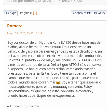
Iniciado por Romera, Mayo 26, 2026, 09:37:14 AM
Páginas
1
IR ABAJO
ACCIONES DEL USUARIO
Romera
Mayo 26, 2026, 09:37:14 AM
Soy conductor de un Hyundai Kona EV 150 desde hace más de
6 años, al que he metido ya 315000 km. Conservaba un
vehículo de gasolina para emergencias y estaba decidido, a, sin
prisa, hacerme con otro eléctrico y quitarme el de combustión.
En estas, el pasado 22 de mayo, me probé un BYD ATTO 3 EVO,
y me iba estupendo de talla. Del antiguo ATTO 3 sólo conserva
el aspecto. Lo han puesto patas arriba, cambiando tracción,
prestaciones, batería. Es tan loco y tiene tan buena pinta el
cambio que me he comprado uno. En rojo, ¡claro!, que como
todo el mundo sabe corren más
. Voy a tener que esperarlo
hasta septiembre, pero estoy muuuuuy contento. Estoy
ilusionadísimo, así que me he visto "obligado" a contarlo y
pronto haceros partícipes de mi experiencia.
A 1 persona le gusta esto.