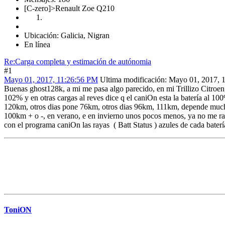
[C-zero]>Renault Zoe Q210
Ubicación: Galicia, Nigran
En línea
Re:Carga completa y estimación de autónomia
#1
Mayo 01, 2017, 11:26:56 PM
Ultima modificación
: Mayo 01, 2017, 
Buenas ghost128k, a mi me pasa algo parecido, en mi Trillizo Citroen
102% y en otras cargas al reves dice q el caniOn esta la batería al 
120km, otros dias pone 76km, otros dias 96km, 111km, depende mucho x
100km + o -, en verano, e en invierno unos pocos menos, ya no me ral
con el programa caniOn las rayas ( Batt Status ) azules de cada baterí
ToniON