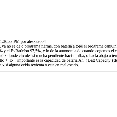
11:36:33 PM por aleska2004
, ya no se de q programa fiarme, con bateria a tope el programa caniOn
100% y el EvBatMon 97,5%, y lo de la autonomía de cuando cogemos el c
 donde circules si mucha pendiente hacia arriba, o hacia abajo o terre
lo +, lo + importante es la capacidad de bateria Ah ( Batt Capacity ) d
a x si alguna celda revienta o esta en mal estado