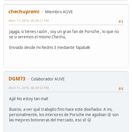
chechupremi
Miembro AUVE
Abril 11, 2016, 05:39:21 PM
#3
Jajajja, si tienes razón , soy un gran fan de Porsche , lo que no
se si seremos el mismo Chechu,
Enviado desde mi Redmi 3 mediante Tapatalk
DGM73
Colaborador AUVE
Abril 11, 2016, 06:30:52 PM
#4
Ajá! No estoy tan mal!
Bueno, a ver qué trabajito fino hace este diseñador. A mi,
personalmente, los interiores de Porsche me agobian 😜 son
las mejores botoneras del mercado, eso sí! 😛