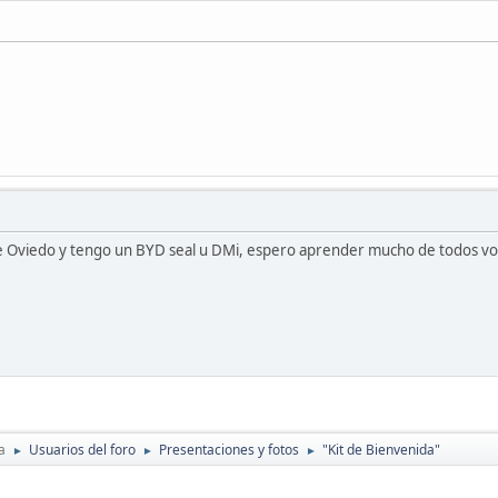
e Oviedo y tengo un BYD seal u DMi, espero aprender mucho de todos v
a
Usuarios del foro
Presentaciones y fotos
"Kit de Bienvenida"
►
►
►