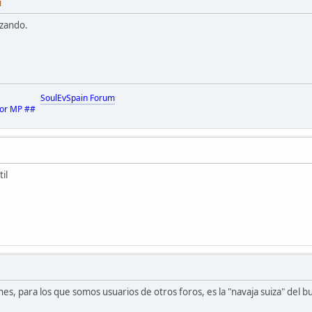
M
ezando.
adeMo
SoulEvSpain Forum
por MP ##
il
, para los que somos usuarios de otros foros, es la "navaja suiza" del b