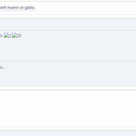
kw/h muere un gatito.
os
...