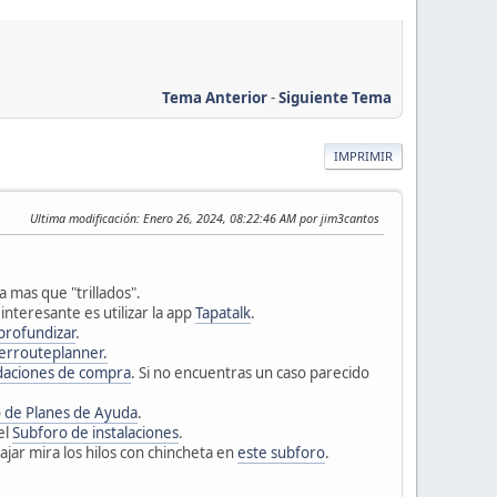
Tema Anterior
-
Siguiente Tema
IMPRIMIR
Ultima modificación
: Enero 26, 2024, 08:22:46 AM por jim3cantos
 mas que "trillados".
 interesante es utilizar la app
Tapatalk
.
profundizar
.
errouteplanner.
aciones de compra
. Si no encuentras un caso parecido
 de Planes de Ayuda
.
el
Subforo de instalaciones
.
ajar mira los hilos con chincheta en
este subforo
.