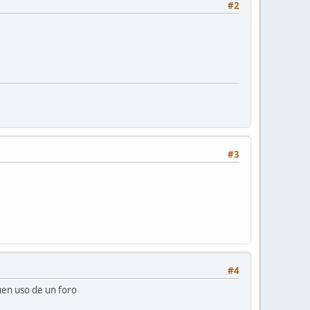
#2
#3
#4
uen uso de un foro