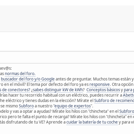
uev@s:
las
normas del foro.
l
buscador del foro y/o Google
antes de preguntar. Muchos temas están ya
ro en el móvil? El tema por defecto del foro ya es
responsive
. Otra opción
s de conectores?
¿
sabes distinguir kW de kWh
?
Conceptos básicos
y
para 
drías hacer tu recorrido habitual con un eléctrico, puedes recurrir a
Abett
he eléctrico y tienes dudas en la elección? Mírate el
Subforo de recomend
 ese mismo
Subforo
a nuestro "
equipo de expertos
".
delo y vas a optar a ayudas? Mírate los hilos con "chincheta" en el
Subforo
rico pero te falta el punto de recarga? Mírate los hilos con "chincheta" en 
estás disfrutando de tu VE? Aprende a
cuidar la batería de tu coche
y para vi