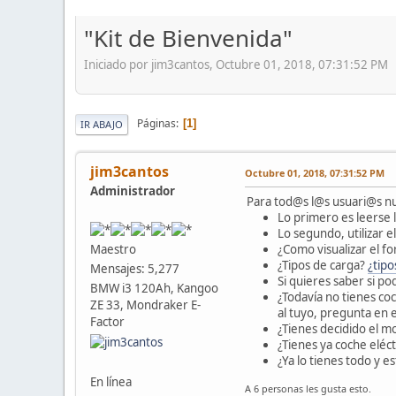
"Kit de Bienvenida"
Iniciado por jim3cantos, Octubre 01, 2018, 07:31:52 PM
Páginas
1
IR ABAJO
jim3cantos
Octubre 01, 2018, 07:31:52 PM
Administrador
Para tod@s l@s usuari@s n
Lo primero es leerse 
Lo segundo, utilizar e
¿Como visualizar el fo
Maestro
¿Tipos de carga?
¿tipo
Mensajes: 5,277
Si quieres saber si po
BMW i3 120Ah, Kangoo
¿Todavía no tienes coc
ZE 33, Mondraker E-
al tuyo, pregunta en
Factor
¿Tienes decidido el mo
¿Tienes ya coche eléct
¿Ya lo tienes todo y 
En línea
A 6 personas les gusta esto.