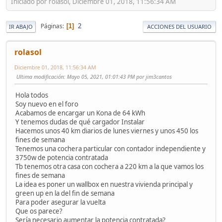
Iniciado por rolasol, Diciembre 01, 2018, 11:56:34 AM
2
Páginas
1
IR ABAJO
ACCIONES DEL USUARIO
rolasol
Diciembre 01, 2018, 11:56:34 AM
Ultima modificación
: Mayo 05, 2021, 01:01:43 PM por jim3cantos
Hola todos
Soy nuevo en el foro
Acabamos de encargar un Kona de 64 kWh
Y tenemos dudas de qué cargador Instalar
Hacemos unos 40 km diarios de lunes viernes y unos 450 los
fines de semana
Tenemos una cochera particular con contador independiente y
3750w de potencia contratada
Tb tenemos otra casa con cochera a 220 km a la que vamos los
fines de semana
La idea es poner un wallbox en nuestra vivienda principal y
green up en la del fin de semana
Para poder asegurar la vuelta
Que os parece?
Sería necesario aumentar la potencia contratada?