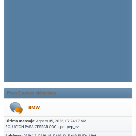
Foro Coches eléctricos
BMW
Último mensaje:
Agosto 05, 2026, 07:24:17 AM
SOLUCION PARA CERRAR COC...
por
pep_ev
Subforos
BMW i3
BMW i8
BMW iX
BMW PHEV
Mini