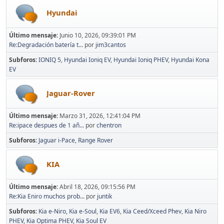
Hyundai
Último mensaje:
Junio 10, 2026, 09:39:01 PM
Re:Degradación batería t...
por
jim3cantos
Subforos
IONIQ 5
Hyundai Ioniq EV
Hyundai Ioniq PHEV
Hyundai Kona
EV
Jaguar-Rover
Último mensaje:
Marzo 31, 2026, 12:41:04 PM
Re:ipace despues de 1 añ...
por
chentron
Subforos
Jaguar i-Pace
Range Rover
KIA
Último mensaje:
Abril 18, 2026, 09:15:56 PM
Re:Kia Eniro muchos prob...
por
juntik
Subforos
Kia e-Niro
Kia e-Soul
Kia EV6
Kia Ceed/Xceed Phev
Kia Niro
PHEV
Kia Optima PHEV
Kia Soul EV