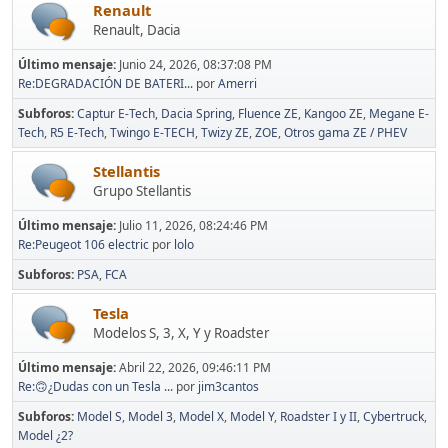
Renault
Renault, Dacia
Último mensaje:
Junio 24, 2026, 08:37:08 PM
Re:DEGRADACIÓN DE BATERI...
por
Amerri
Subforos
Captur E-Tech
Dacia Spring
Fluence ZE
Kangoo ZE
Megane E-
Tech
R5 E-Tech
Twingo E-TECH
Twizy ZE
ZOE
Otros gama ZE / PHEV
Stellantis
Grupo Stellantis
Último mensaje:
Julio 11, 2026, 08:24:46 PM
Re:Peugeot 106 electric
por
lolo
Subforos
PSA
FCA
Tesla
Modelos S, 3, X, Y y Roadster
Último mensaje:
Abril 22, 2026, 09:46:11 PM
Re:🙃¿Dudas con un Tesla ...
por
jim3cantos
Subforos
Model S
Model 3
Model X
Model Y
Roadster I y II
Cybertruck
Model ¿2?