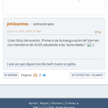
jim3cantos
Administrador
Junio 10, 2019, 08:07:55 AM
#14
Unas fotos del evento. Primero de la inauguración del Viernes
con miembros de AUVE saludando a las "autoridades"
Cada vez que alguien escribe kw/h muere un gatito.
2
Páginas
1
IR ARRIBA
ACCIONES DEL USUARIO
|
|
Ayuda
Reglas y Términos
Ir Arriba ▲
,
SMF 2.1.7 © 2026
Simple Machines