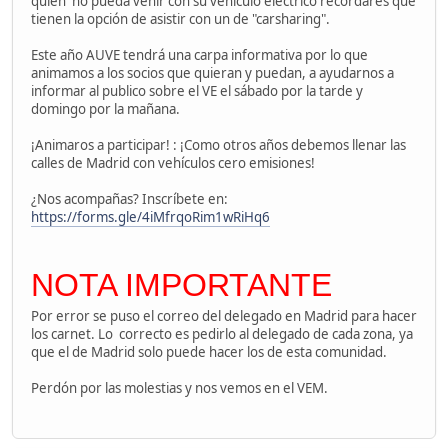
quien no pueda venir con su vehículo eléctrico recordares que
tienen la opción de asistir con un de "carsharing".
Este año AUVE tendrá una carpa informativa por lo que
animamos a los socios que quieran y puedan, a ayudarnos a
informar al publico sobre el VE el sábado por la tarde y
domingo por la mañana.
¡Animaros a participar! : ¡Como otros años debemos llenar las
calles de Madrid con vehículos cero emisiones!
¿Nos acompañas? Inscríbete en:
https://forms.gle/4iMfrqoRim1wRiHq6
NOTA IMPORTANTE
Por error se puso el correo del delegado en Madrid para hacer
los carnet. Lo correcto es pedirlo al delegado de cada zona, ya
que el de Madrid solo puede hacer los de esta comunidad.
Perdón por las molestias y nos vemos en el VEM.