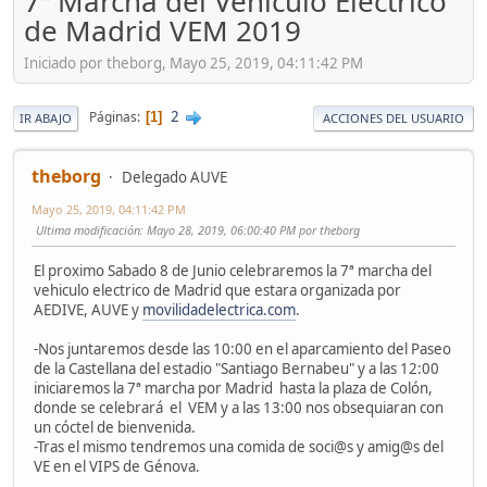
7ª Marcha del Vehículo Eléctrico
de Madrid VEM 2019
Iniciado por theborg, Mayo 25, 2019, 04:11:42 PM
2
Páginas
1
IR ABAJO
ACCIONES DEL USUARIO
theborg
Delegado AUVE
Mayo 25, 2019, 04:11:42 PM
Ultima modificación
: Mayo 28, 2019, 06:00:40 PM por theborg
El proximo Sabado 8 de Junio celebraremos la 7ª marcha del
vehiculo electrico de Madrid que estara organizada por
AEDIVE, AUVE y
movilidadelectrica.com
.
-Nos juntaremos desde las 10:00 en el aparcamiento del Paseo
de la Castellana del estadio "Santiago Bernabeu" y a las 12:00
iniciaremos la 7ª marcha por Madrid hasta la plaza de Colón,
donde se celebrará el VEM y a las 13:00 nos obsequiaran con
un cóctel de bienvenida.
-Tras el mismo tendremos una comida de soci@s y amig@s del
VE en el VIPS de Génova.