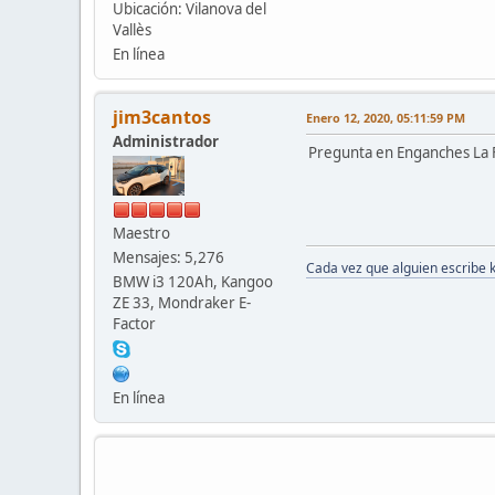
Ubicación: Vilanova del
Vallès
En línea
jim3cantos
Enero 12, 2020, 05:11:59 PM
Administrador
Pregunta en Enganches La 
Maestro
Mensajes: 5,276
Cada vez que alguien escribe 
BMW i3 120Ah, Kangoo
ZE 33, Mondraker E-
Factor
En línea