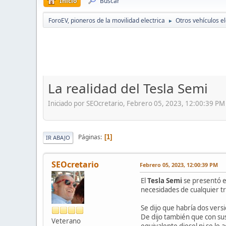
Inicio
Buscar
ForoEV, pioneros de la movilidad electrica
Otros vehículos el
►
La realidad del Tesla Semi
Iniciado por SEOcretario, Febrero 05, 2023, 12:00:39 PM
Páginas
1
IR ABAJO
SEOcretario
Febrero 05, 2023, 12:00:39 PM
El
Tesla Semi
se presentó en
necesidades de cualquier t
Se dijo que habría dos ver
De dijo también que con su
Veterano
equivalente diesel ni se le 