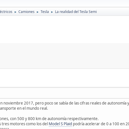
éctricos
Camiones
Tesla
La realidad del Tesla Semi
►
►
►
 noviembre 2017, pero poco se sabía de las cifras reales de autonomía y car
ransporte en el mundo real.
siones, con 500 y 800 km de autonomía respectivamente.
s tres motores como los del
Model S Plaid
podría acelerar de 0 a 100 en 2
acerca.