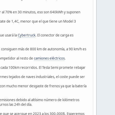
ar al 70% en 30 minutos, eso son 640kWh y suponen
Rate de 1,4C, menor que el que tiene un Model 3
ue usará la
Cybertruck
. El conector de carga es
se consiguen más de 800 km de autonomía, a 90 km/h es
competidor al resto de
camiones eléctricos
.
€ cada 100km recorridos. El Tesla Semi promete rebajar
ormes tejados de naves industriales, el coste puede ser
s, con mucho menor desgaste de frenos ya que la batería
emisiones debido al altísimo número de kilómetros
rnos las 24h del día.
ble que se acerque en 2023 a los 300.000$. Esperemos