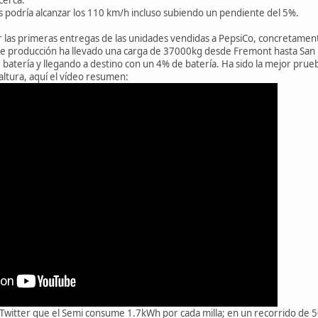
podría alcanzar los 110 km/h incluso subiendo un pendiente del 5%.
las primeras entregas de las unidades vendidas a PepsiCo, concretamente 
de producción ha llevado una carga de 37000kg desde Fremont hasta San Di
batería y llegando a destino con un 4% de batería. Ha sido la mejor prue
ltura, aquí el vídeo resumen:
witter que el Semi consume 1.7kWh por cada milla; en un recorrido de 50