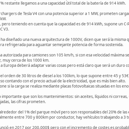
restante llegamos a una capacidad útil total de la batería de 914 kWh.
rchargers de Tesla V4 con una potencia superior a 1 MW, prometen carg
 kW.
, pero teniendo en cuenta que la capacidad es de 914 kWh, supone un C-
C V3.
e ha diseñado una nueva arquitectura de 1000V, dicen que será la misma q
ra refrigerada para aguantar semejante potencia de forma sostenida.
a autorizada para camiones son 105 km/h, si con esa velocidad máxima 
, muy cerca de los 1000 km.
 a Europa deberá adaptar varias cosas pero está claro que será un duro 
el orden de 30 litros de diesel a los 100km, lo que supone entre 45 y 53
eso contando con el precio actual de la electricidad, que es más bien alto.
e si la carga se realiza mediante placas fotovoltaicas situadas en los en
o importante que son los mantenimientos: sin aceites, líquidos ni correa
jadas, las cifras prometen.
lrededor del 1% del parque móvil pero son responsables del 20% de las 
ualmente entre 700 y 800km por conductor, hay vehículos trabajando a 3 tu
 anunció en 2017 por 200.000$ pero con el incremento de costes es proba