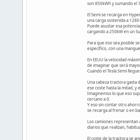
son 850kWh y sumando el 7% 
El Semi se recarga en Hype
una carga sostenida a 1280
Puede asustar esa potencia
cargando a 250kW en un Su
Para que eso sea posible s
específico, con una mangue
En EEUU la velocidad máxim
de imaginar que será mayor
Cuando el Tesla Semi llegue
Una cabeza tractora gasta d
ese coste hasta la mitad, y 
Imaginemos lo que eso supon
cercano a 0.
Y eso sin contar otro ahorr
se recarga al frenar o en ba
Los camiones representan a
diarios que realizan, habit
El coste de la tractora se