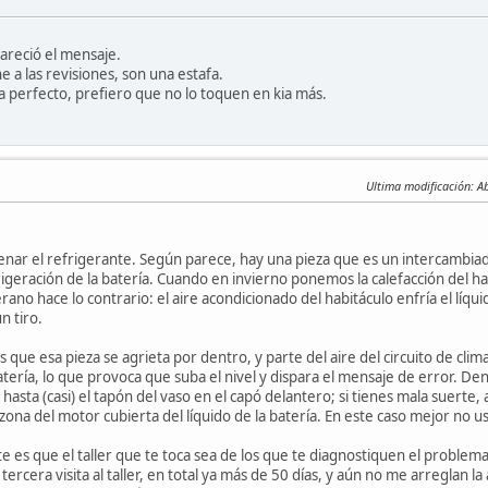
areció el mensaje.
he a las revisiones, son una estafa.
 perfecto, prefiero que no lo toquen en kia más.
Ultima modificación
: A
llenar el refrigerante. Según parece, hay una pieza que es un intercambiado
frigeración de la batería. Cuando en invierno ponemos la calefacción del ha
verano hace lo contrario: el aire acondicionado del habitáculo enfría el líqu
n tiro.
ue esa pieza se agrieta por dentro, y parte del aire del circuito de climat
atería, lo que provoca que suba el nivel y dispara el mensaje de error. Den
e hasta (casi) el tapón del vaso en el capó delantero; si tienes mala suerte
zona del motor cubierta del líquido de la batería. En este caso mejor no usar
e es que el taller que te toca sea de los que te diagnostiquen el problem
tercera visita al taller, en total ya más de 50 días, y aún no me arreglan la