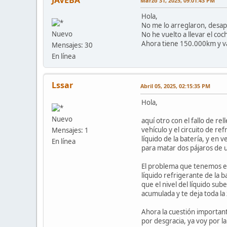
JAVEBA
Marzo 31, 2025, 09:01:43 PM
Hola,
No me lo arreglaron, desap
Nuevo
No he vuelto a llevar el coc
Ahora tiene 150.000km y va
Mensajes: 30
En línea
Lssar
Abril 05, 2025, 02:15:35 PM
Hola,
Nuevo
aquí otro con el fallo de re
vehículo y el circuito de re
Mensajes: 1
líquido de la batería, y en 
En línea
para matar dos pájaros de u
El problema que tenemos es q
líquido refrigerante de la b
que el nivel del líquido sub
acumulada y te deja toda la 
Ahora la cuestión important
por desgracia, ya voy por la 