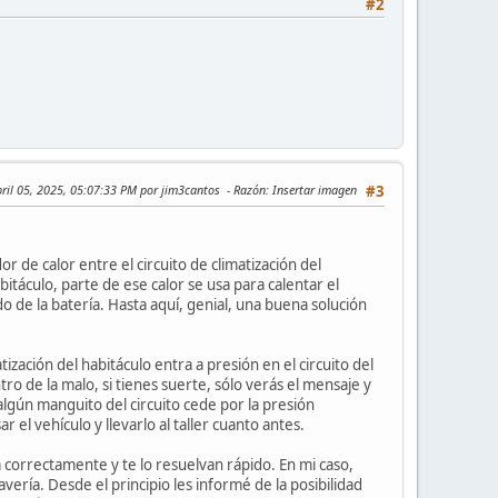
#2
bril 05, 2025, 05:07:33 PM por jim3cantos
Razón
: Insertar imagen
#3
r de calor entre el circuito de climatización del
bitáculo, parte de ese calor se usa para calentar el
ido de la batería. Hasta aquí, genial, una buena solución
ización del habitáculo entra a presión en el circuito del
tro de la malo, si tienes suerte, sólo verás el mensaje y
, algún manguito del circuito cede por la presión
 el vehículo y llevarlo al taller cuanto antes.
a correctamente y te lo resuelvan rápido. En mi caso,
 avería. Desde el principio les informé de la posibilidad