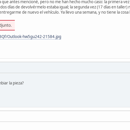
eza que antes mencioné, pero no me han hecho mucho caso: la primera vez (
os dos días de devolvérmelo estaba igual; la segunda vez (17 días en tall
 entregarme de nuevo el vehículo. Ya llevo una semana, y no tiene la cos
djunto.
Bm3Qf/Outlook-hw5gu242-21584.jpg
biar la pieza?