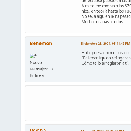
defectuoso puesto en las úl
A mi se me cambio a los 67
hice, en teoría hasta los 1
No se, a alguien le ha pasa
Muchas gracias a todos.
Benemon
Diciembre 23, 2024, 05:41:42 PM
Hola, pues a mí me pasa lo
"Rellenar liquido refrigera
Nuevo
Cómo te lo arreglaron a tí?
Mensajes: 17
En línea