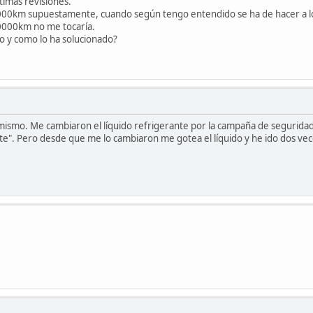
timas revisiones.
000km supuestamente, cuando según tengo entendido se ha de hacer a l
80000km no me tocaría.
do y como lo ha solucionado?
 mismo. Me cambiaron el líquido refrigerante por la campaña de segurid
nte". Pero desde que me lo cambiaron me gotea el líquido y he ido dos vece