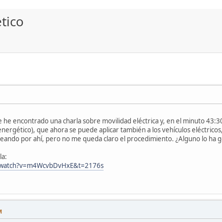
tico
e encontrado una charla sobre movilidad eléctrica y, en el minuto 43:30 u
energético), que ahora se puede aplicar también a los vehículos eléctric
seando por ahí, pero no me queda claro el procedimiento. ¿Alguno lo ha g
la:
m/watch?v=m4WcvbDvHxE&t=2176s
M