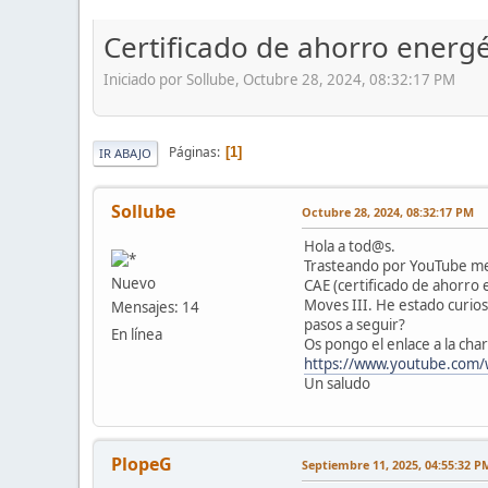
Certificado de ahorro energé
Iniciado por Sollube, Octubre 28, 2024, 08:32:17 PM
Páginas
1
IR ABAJO
Sollube
Octubre 28, 2024, 08:32:17 PM
Hola a tod@s.
Trasteando por YouTube me h
Nuevo
CAE (certificado de ahorro 
Moves III. He estado curio
Mensajes: 14
pasos a seguir?
En línea
Os pongo el enlace a la char
https://www.youtube.co
Un saludo
PlopeG
Septiembre 11, 2025, 04:55:32 P