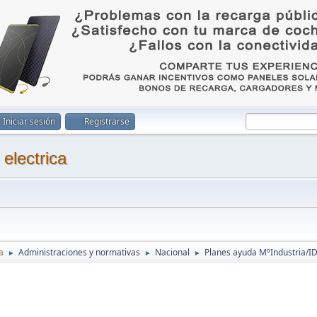
Iniciar sesión
Registrarse
a
Administraciones y normativas
Nacional
Planes ayuda MºIndustria/I
►
►
►