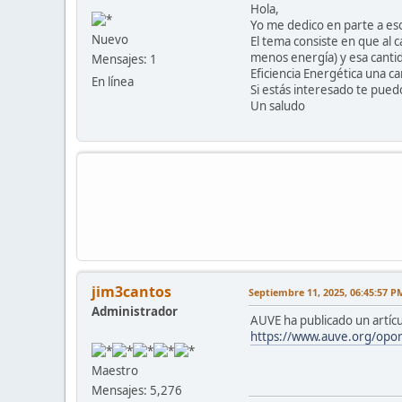
Hola,
Yo me dedico en parte a es
Nuevo
El tema consiste en que al
menos energía) y esa canti
Mensajes: 1
Eficiencia Energética una c
En línea
Si estás interesado te pued
Un saludo
jim3cantos
Septiembre 11, 2025, 06:45:57 P
Administrador
AUVE ha publicado un artícu
https://www.auve.org/oport
Maestro
Mensajes: 5,276