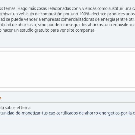
os temas. Hago más cosas relacionadas con viviendas como sustituir una c
 cambiar un vehículo de combustión por uno 100% eléctrico produces unos
dad se puede vender a empresas comercializadoras de energía (entre otr
antidad de ahorros o, si no pueden conseguir los ahorros, una equivalenci
o hacer un estudio gratuito para ver si te compensa.
M
lo sobre el tema:
unidad-de-monetizar-tus-cae-certificados-de-ahorro-energetico-por-la-c