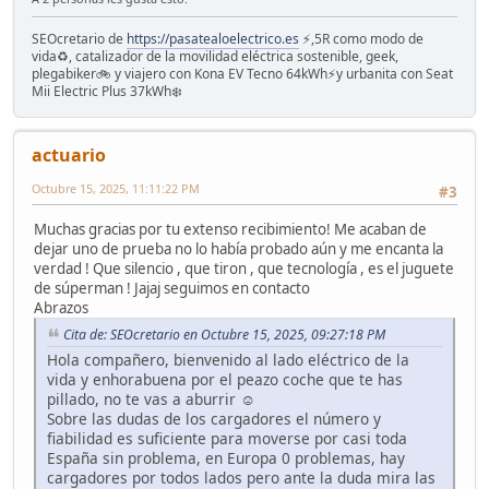
SEOcretario de
https://pasatealoelectrico.es
⚡️,5R como modo de
vida♻️, catalizador de la movilidad eléctrica sostenible, geek,
plegabiker🚲 y viajero con Kona EV Tecno 64kWh⚡️y urbanita con Seat
Mii Electric Plus 37kWh❄️
actuario
Octubre 15, 2025, 11:11:22 PM
#3
Muchas gracias por tu extenso recibimiento! Me acaban de
dejar uno de prueba no lo había probado aún y me encanta la
verdad ! Que silencio , que tiron , que tecnología , es el juguete
de súperman ! Jajaj seguimos en contacto
Abrazos
Cita de: SEOcretario en Octubre 15, 2025, 09:27:18 PM
Hola compañero, bienvenido al lado eléctrico de la
vida y enhorabuena por el peazo coche que te has
pillado, no te vas a aburrir ☺️
Sobre las dudas de los cargadores el número y
fiabilidad es suficiente para moverse por casi toda
España sin problema, en Europa 0 problemas, hay
cargadores por todos lados pero ante la duda mira las