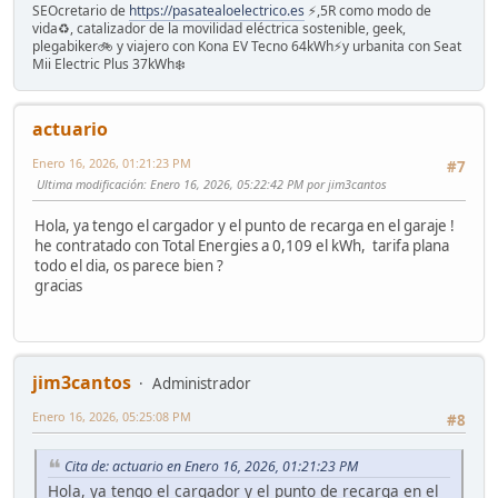
SEOcretario de
https://pasatealoelectrico.es
⚡️,5R como modo de
vida♻️, catalizador de la movilidad eléctrica sostenible, geek,
plegabiker🚲 y viajero con Kona EV Tecno 64kWh⚡️y urbanita con Seat
Mii Electric Plus 37kWh❄️
actuario
Enero 16, 2026, 01:21:23 PM
#7
Ultima modificación
: Enero 16, 2026, 05:22:42 PM por jim3cantos
Hola, ya tengo el cargador y el punto de recarga en el garaje !
he contratado con Total Energies a 0,109 el kWh, tarifa plana
todo el dia, os parece bien ?
gracias
jim3cantos
Administrador
Enero 16, 2026, 05:25:08 PM
#8
Cita de: actuario en Enero 16, 2026, 01:21:23 PM
Hola, ya tengo el cargador y el punto de recarga en el