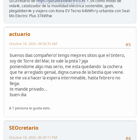
SEOcretario de
https://pasatealoelectrico.es
⚡️,5R como modo de
vida♻️, catalizador de la movilidad eléctrica sostenible, geek,
plegabiker🚲 y viajero con Kona EV Tecno 64kWh⚡️y urbanita con Seat
Mii Electric Plus 37kWh❄️
actuario
Octubre 18, 2025, 08:58:35 AM
#5
buenos dias compañero! tengo mejores sitios que el tintero,
soy de Torre del Mar, te vale la pista ? jaja
poniendome algo mas serio, me esta quedando la cochera
que he arreglado genial, digna cueva de la bestia que viene.
se me va a hacer la espera interminable, hasta febrero no
llega.
te mande privado...
buen dia
A 1 persona le gusta esto.
SEOcretario
Octubre 18, 2025, 06:59:11 PM
#6