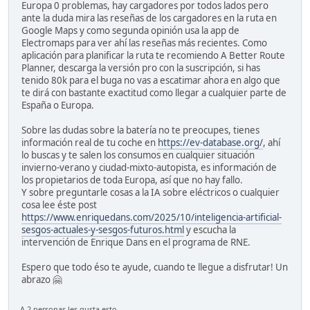
Europa 0 problemas, hay cargadores por todos lados pero
ante la duda mira las reseñas de los cargadores en la ruta en
Google Maps y como segunda opinión usa la app de
Electromaps para ver ahí las reseñas más recientes. Como
aplicación para planificar la ruta te recomiendo A Better Route
Planner, descarga la versión pro con la suscripción, si has
tenido 80k para el buga no vas a escatimar ahora en algo que
te dirá con bastante exactitud como llegar a cualquier parte de
España o Europa.
Sobre las dudas sobre la batería no te preocupes, tienes
información real de tu coche en
https://ev-database.org/
, ahí
lo buscas y te salen los consumos en cualquier situación
invierno-verano y ciudad-mixto-autopista, es información de
los propietarios de toda Europa, así que no hay fallo.
Y sobre preguntarle cosas a la IA sobre eléctricos o cualquier
cosa lee éste post
https://www.enriquedans.com/2025/10/inteligencia-artificial-
sesgos-actuales-y-sesgos-futuros.html
y escucha la
intervención de Enrique Dans en el programa de RNE.
Espero que todo éso te ayude, cuando te llegue a disfrutar! Un
abrazo 🤗
A 2 personas les gusta esto.