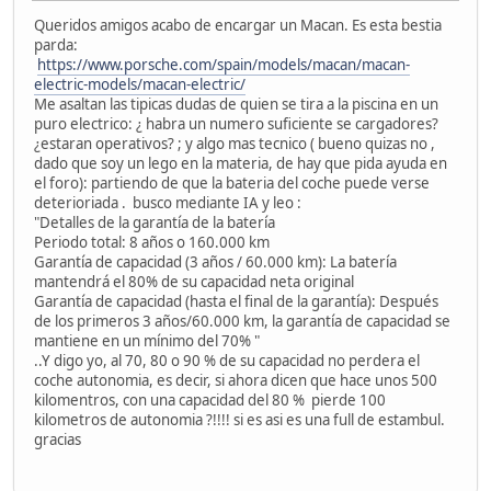
Queridos amigos acabo de encargar un Macan. Es esta bestia
parda:
https://www.porsche.com/spain/models/macan/macan-
electric-models/macan-electric/
Me asaltan las tipicas dudas de quien se tira a la piscina en un
puro electrico: ¿ habra un numero suficiente se cargadores?
¿estaran operativos? ; y algo mas tecnico ( bueno quizas no ,
dado que soy un lego en la materia, de hay que pida ayuda en
el foro): partiendo de que la bateria del coche puede verse
deterioriada . busco mediante IA y leo :
"Detalles de la garantía de la batería
Periodo total: 8 años o 160.000 km
Garantía de capacidad (3 años / 60.000 km): La batería
mantendrá el 80% de su capacidad neta original
Garantía de capacidad (hasta el final de la garantía): Después
de los primeros 3 años/60.000 km, la garantía de capacidad se
mantiene en un mínimo del 70% "
..Y digo yo, al 70, 80 o 90 % de su capacidad no perdera el
coche autonomia, es decir, si ahora dicen que hace unos 500
kilomentros, con una capacidad del 80 % pierde 100
kilometros de autonomia ?!!!! si es asi es una full de estambul.
gracias