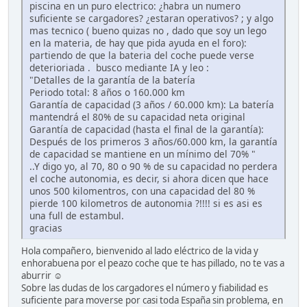
piscina en un puro electrico: ¿habra un numero
suficiente se cargadores? ¿estaran operativos? ; y algo
mas tecnico ( bueno quizas no , dado que soy un lego
en la materia, de hay que pida ayuda en el foro):
partiendo de que la bateria del coche puede verse
deterioriada . busco mediante IA y leo :
"Detalles de la garantía de la batería
Periodo total: 8 años o 160.000 km
Garantía de capacidad (3 años / 60.000 km): La batería
mantendrá el 80% de su capacidad neta original
Garantía de capacidad (hasta el final de la garantía):
Después de los primeros 3 años/60.000 km, la garantía
de capacidad se mantiene en un mínimo del 70% "
..Y digo yo, al 70, 80 o 90 % de su capacidad no perdera
el coche autonomia, es decir, si ahora dicen que hace
unos 500 kilomentros, con una capacidad del 80 %
pierde 100 kilometros de autonomia ?!!!! si es asi es
una full de estambul.
gracias
Hola compañero, bienvenido al lado eléctrico de la vida y
enhorabuena por el peazo coche que te has pillado, no te vas a
aburrir ☺️
Sobre las dudas de los cargadores el número y fiabilidad es
suficiente para moverse por casi toda España sin problema, en