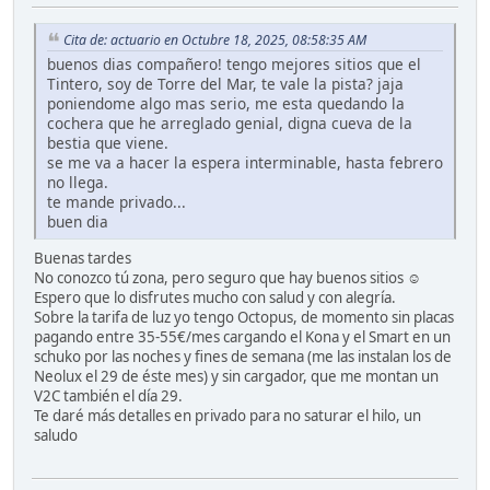
Cita de: actuario en Octubre 18, 2025, 08:58:35 AM
buenos dias compañero! tengo mejores sitios que el
Tintero, soy de Torre del Mar, te vale la pista? jaja
poniendome algo mas serio, me esta quedando la
cochera que he arreglado genial, digna cueva de la
bestia que viene.
se me va a hacer la espera interminable, hasta febrero
no llega.
te mande privado...
buen dia
Buenas tardes
No conozco tú zona, pero seguro que hay buenos sitios ☺️
Espero que lo disfrutes mucho con salud y con alegría.
Sobre la tarifa de luz yo tengo Octopus, de momento sin placas
pagando entre 35-55€/mes cargando el Kona y el Smart en un
schuko por las noches y fines de semana (me las instalan los de
Neolux el 29 de éste mes) y sin cargador, que me montan un
V2C también el día 29.
Te daré más detalles en privado para no saturar el hilo, un
saludo