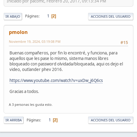
Iniciado por pacomc, Febrero 20, 2017, 09:13:34 PM
1
Páginas
2
IR ABAJO
ACCIONES DEL USUARIO
pmolon
Noviembre 19, 2024, 03:19:08 PM
#15
Buenas compañeros, por fin lo encontré, y funciona, para
aquellos que les pase lo mismo, sistema manos libres
bloqueado con password olvidada/bloqueada, aqui os dejo el
video, outlander phev 2016.
https://www.youtube.com/watch?v=uxDw_j6Q6cs
Gracias a todos.
A 3 personas les gusta esto.
1
Páginas
2
IR ARRIBA
ACCIONES DEL USUARIO