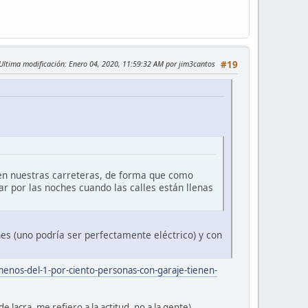
Ultima modificación
: Enero 04, 2020, 11:59:32 AM por jim3cantos
#19
a en nuestras carreteras, de forma que como
ar por las noches cuando las calles están llenas
es (uno podría ser perfectamente eléctrico) y con
menos-del-1-por-ciento-personas-con-garaje-tienen-
 lacra, me refiero a la actitud, no a la gente).