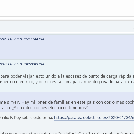
brero 14, 2018, 05:11:44 PM
brero 14, 2018, 04:58:46 PM
 para poder viajar, esto unido a la escasez de punto de carga rápid
 tener un eléctrico, y de necesitar un aparcamiento privado para carg
 me sirven. Hay millones de familias en este pais con dos o mas coch
tario. ¿Y cuantos coches eléctricos tenemos?
Emilio F. Rey sobre este tema:
https://pasatealoelectrico.es/2020/01/04/
l primer comentario sobre los "padefos". Otra "lacra" a combatir (con lo de