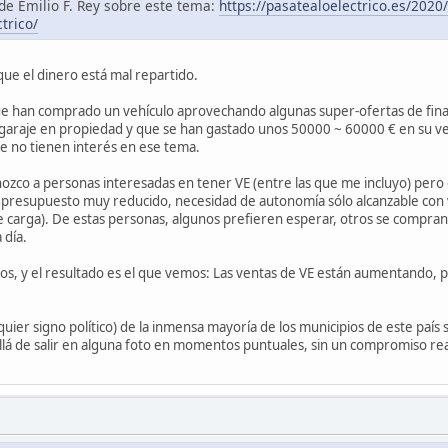
 de Emilio F. Rey sobre este tema:
https://pasatealoelectrico.es/2020
trico/
que el dinero está mal repartido.
e han comprado un vehículo aprovechando algunas super-ofertas de final 
n garaje en propiedad y que se han gastado unos 50000 ~ 60000 € en su v
ue no tienen interés en ese tema.
ozco a personas interesadas en tener VE (entre las que me incluyo) pero 
 presupuesto muy reducido, necesidad de autonomía sólo alcanzable con 
de carga). De estas personas, algunos prefieren esperar, otros se compr
 día.
s, y el resultado es el que vemos: Las ventas de VE están aumentando, p
uier signo político) de la inmensa mayoría de los municipios de este país
llá de salir en alguna foto en momentos puntuales, sin un compromiso real