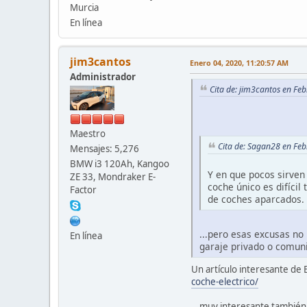
Murcia
En línea
jim3cantos
Enero 04, 2020, 11:20:57 AM
Administrador
Cita de: jim3cantos en Fe
Maestro
Cita de: Sagan28 en Fe
Mensajes: 5,276
BMW i3 120Ah, Kangoo
Y en que pocos sirven
ZE 33, Mondraker E-
coche único es difícil
Factor
de coches aparcados.
...pero esas excusas no
En línea
garaje privado o comuni
Un artículo interesante de 
coche-electrico/
...muy interesante también e