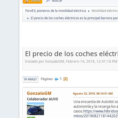
Inicio
Buscar
ForoEV, pioneros de la movilidad electrica
Movilidad eléctric
►
El precio de los coches eléctricos es la principal barrera pa
►
El precio de los coches eléct
Iniciado por GonzaloGM, Febrero 14, 2018, 12:41:16 PM
1
Páginas
2
IR ABAJO
GonzaloGM
Agosto 22, 2019, 08:14:51 AM
Colaborador AUVE
Una encuesta de Autolist so
autonomía y la recarga los
casos.
https://www.hibridos
mitos/2019082118144202