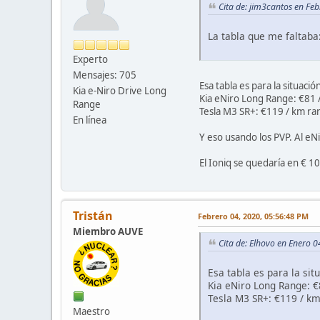
Cita de: jim3cantos en Fe
La tabla que me faltaba
Experto
Mensajes: 705
Esa tabla es para la situaci
Kia e-Niro Drive Long
Kia eNiro Long Range: €81 
Range
Tesla M3 SR+: €119 / km ra
En línea
Y eso usando los PVP. Al eN
El Ioniq se quedaría en € 1
Tristán
Febrero 04, 2020, 05:56:48 PM
Miembro AUVE
Cita de: Elhovo en Enero 
Esa tabla es para la si
Kia eNiro Long Range: 
Tesla M3 SR+: €119 / k
Maestro