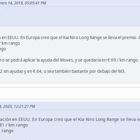
brero 14, 2018, 05:05:41 PM
:
ón en EEUU. En Europa creo que el Kia Niro Long Range se lleva el premio. 
/ km rango
ngo
iro se podrá aplicar la ayuda del Moves, y se quedaría en € 69 / km rango.
02 sin ayudas y en € 84, o sea también bastante por debajo del M3.
04, 2020, 12:21:27 PM
tuación en EEUU. En Europa creo que el Kia Niro Long Range se lleva e
€81 / km rango
m rango