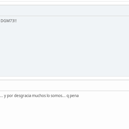
n DGM73!!
...... y por desgracia muchos lo somos... q pena