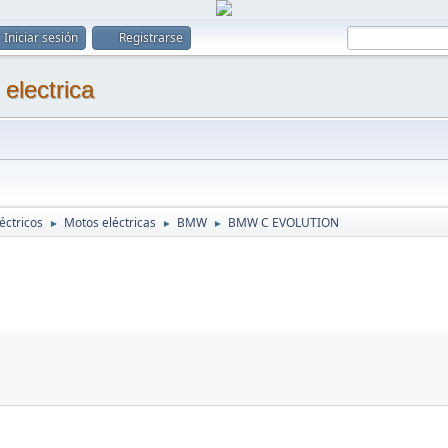
Iniciar sesión
Registrarse
éctricos
Motos eléctricas
BMW
BMW C EVOLUTION
►
►
►