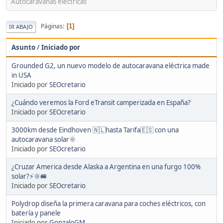
Autocaravanas eléctricas
Páginas
1
IR ABAJO
Asunto
/
Iniciado por
Grounded G2, un nuevo modelo de autocaravana eléctrica made
in USA
Iniciado por
SEOcretario
¿Cuándo veremos la Ford eTransit camperizada en España?
Iniciado por
SEOcretario
3000km desde Eindhoven 🇳🇱hasta Tarifa🇪🇸 con una
autocaravana solar🌞
Iniciado por
SEOcretario
¿Cruzar America desde Alaska a Argentina en una furgo 100%
solar?⚡🌞🚐
Iniciado por
SEOcretario
Polydrop diseña la primera caravana para coches eléctricos, con
batería y panele
Iniciado por
GonzaloGM