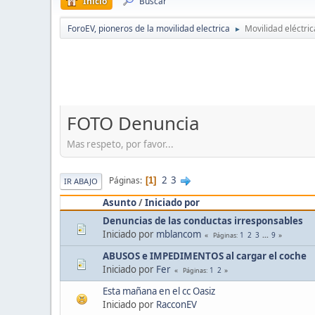
Inicio
Buscar
ForoEV, pioneros de la movilidad electrica
Movilidad eléctric
►
FOTO Denuncia
Mas respeto, por favor...
2
3
Páginas
1
IR ABAJO
Asunto
/
Iniciado por
Denuncias de las conductas irresponsables
Iniciado por
mblancom
1
2
3
...
9
Páginas
ABUSOS e IMPEDIMENTOS al cargar el coche
Iniciado por
Fer
1
2
Páginas
Esta mañana en el cc Oasiz
Iniciado por
RacconEV