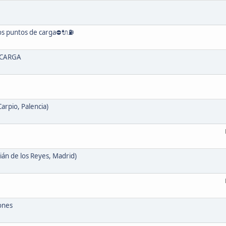
os puntos de carga⛔🔌⛽
ECARGA
arpio, Palencia)
ián de los Reyes, Madrid)
iones