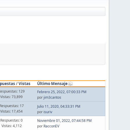
puestas
/
Vistas
Último Mensaje
Respuestas: 129
Febrero 25, 2022, 07:00:33 PM
Vistas: 73,899
por
jim3cantos
Respuestas: 17
Julio 11, 2020, 04:33:31 PM
Vistas: 17,454
por
isuriv
Respuestas: 0
Noviembre 01, 2022, 07:44:58 PM
Vistas: 4,112
por
RacconEV