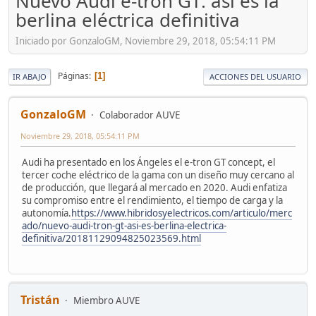
Nuevo Audi e-tron GT: así es la
berlina eléctrica definitiva
Iniciado por GonzaloGM, Noviembre 29, 2018, 05:54:11 PM
Páginas
1
IR ABAJO
ACCIONES DEL USUARIO
GonzaloGM
Colaborador AUVE
Noviembre 29, 2018, 05:54:11 PM
Audi ha presentado en los Ángeles el e-tron GT concept, el
tercer coche eléctrico de la gama con un diseño muy cercano al
de producción, que llegará al mercado en 2020. Audi enfatiza
su compromiso entre el rendimiento, el tiempo de carga y la
autonomía.
https://www.hibridosyelectricos.com/articulo/merc
ado/nuevo-audi-tron-gt-asi-es-berlina-electrica-
definitiva/20181129094825023569.html
Tristán
Miembro AUVE