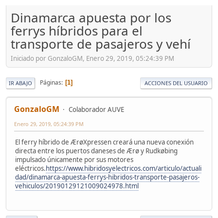
Dinamarca apuesta por los
ferrys híbridos para el
transporte de pasajeros y vehí
Iniciado por GonzaloGM, Enero 29, 2019, 05:24:39 PM
Páginas
1
IR ABAJO
ACCIONES DEL USUARIO
GonzaloGM
Colaborador AUVE
Enero 29, 2019, 05:24:39 PM
El ferry híbrido de ÆrøXpressen creará una nueva conexión
directa entre los puertos daneses de Ærø y Rudkøbing
impulsado únicamente por sus motores
eléctricos.
https://www.hibridosyelectricos.com/articulo/actuali
dad/dinamarca-apuesta-ferrys-hibridos-transporte-pasajeros-
vehiculos/20190129121009024978.html