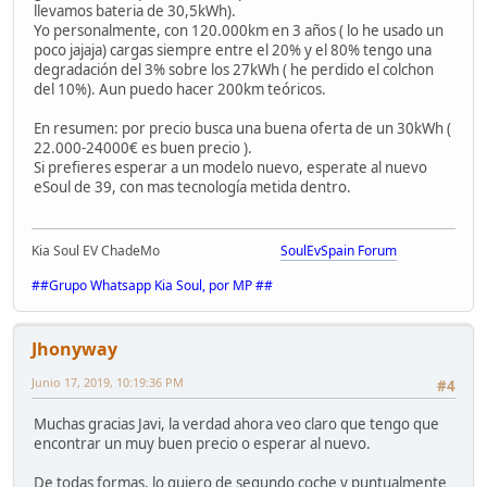
llevamos bateria de 30,5kWh).
Yo personalmente, con 120.000km en 3 años ( lo he usado un
poco jajaja) cargas siempre entre el 20% y el 80% tengo una
degradación del 3% sobre los 27kWh ( he perdido el colchon
del 10%). Aun puedo hacer 200km teóricos.
En resumen: por precio busca una buena oferta de un 30kWh (
22.000-24000€ es buen precio ).
Si prefieres esperar a un modelo nuevo, esperate al nuevo
eSoul de 39, con mas tecnología metida dentro.
Kia Soul EV ChadeMo
SoulEvSpain Forum
##Grupo Whatsapp Kia Soul, por MP ##
Jhonyway
Junio 17, 2019, 10:19:36 PM
#4
Muchas gracias Javi, la verdad ahora veo claro que tengo que
encontrar un muy buen precio o esperar al nuevo.
De todas formas, lo quiero de segundo coche y puntualmente