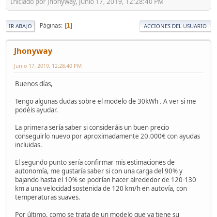
Iniciado por Jhonyway, Junio 17, 2019, 12:28:40 PM
Páginas
1
IR ABAJO
ACCIONES DEL USUARIO
Jhonyway
Junio 17, 2019, 12:28:40 PM
Buenos días,
Tengo algunas dudas sobre el modelo de 30kWh . A ver si me
podéis ayudar.
La primera sería saber si consideráis un buen precio
conseguirlo nuevo por aproximadamente 20.000€ con ayudas
incluidas.
El segundo punto sería confirmar mis estimaciones de
autonomía, me gustaría saber si con una carga del 90% y
bajando hasta el 10% se podrían hacer alrededor de 120-130
km a una velocidad sostenida de 120 km/h en autovía, con
temperaturas suaves.
Por último, como se trata de un modelo que ya tiene su