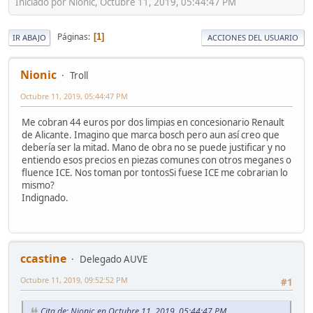
Iniciado por Nionic, Octubre 11, 2019, 05:44:47 PM
Páginas
1
IR ABAJO
ACCIONES DEL USUARIO
Nionic
Troll
Octubre 11, 2019, 05:44:47 PM
Me cobran 44 euros por dos limpias en concesionario Renault
de Alicante. Imagino que marca bosch pero aun así creo que
debería ser la mitad. Mano de obra no se puede justificar y no
entiendo esos precios en piezas comunes con otros meganes o
fluence ICE. Nos toman por tontosSi fuese ICE me cobrarian lo
mismo?
Indignado.
ccastine
Delegado AUVE
Octubre 11, 2019, 09:52:52 PM
#1
Cita de: Nionic en Octubre 11, 2019, 05:44:47 PM